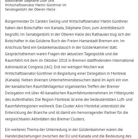
Botschafter Stéphane Dion und
Wirtschaftssenator Martin Günthner im
Senatsgestühl der Oberen Halle
Bürgermeister Dr. Carsten Sieling und Wirtschaftssenator Martin Günthner
haben den Botschafter von Kanada, Stéphane Dion, zum Antrittsbesuch
begrüßt. Im Senatsgestühl in der Oberen Halle des Rathauses trug sich der
Botschafter in das Goldene Buch der Freien Hansestadt Bremen ein. Im
Anschluss fand ein Gedankenaustausch in der Güldenkammer statt.
Gesprächsthemen waren Fragen der aktuellen Tagespolitik und die
Raumfahrt mit dem im Oktober 2018 in Bremen stattfindenden International
Astronautical Congress (IAC). Erst vor wenigen Wochen war
Wirtschaftssenator Günthner in Begleitung einer Delegation in Montreal
(Kanada). Neben diversen Unternehmensbesuchen stand im April ein von
der kanadischen Raumfahrtagentur organisiertes Treffen der Bremer
Delegation mit über 40 kanadischen Raumfahrtunternehmen im Mittelpunkt
des Aufenthaltes. Die Region Montreal ist eine der bedeutendsten Luft- und
Raumfahrtregionen weltweit. Das Cluster Aéro Montréal unterstützt die
Entwicklung der Branche und ist damit ein hervorragender Partner für die
vergleichbaren Aktivitäten des Bremer Clusters.
Ein weiteres Thema der Unterredung in der Güldenkammer waren die
Handelsbeziehungen zwischen der EU und Kanada und die Bedeutung des