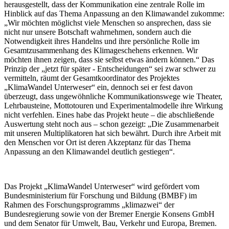
herausgestellt, dass der Kommunikation eine zentrale Rolle im
Hinblick auf das Thema Anpassung an den Klimawandel zukomme:
„Wir möchten möglichst viele Menschen so ansprechen, dass sie
nicht nur unsere Botschaft wahrnehmen, sondern auch die
Notwendigkeit ihres Handelns und ihre persönliche Rolle im
Gesamtzusammenhang des Klimageschehens erkennen. Wir
möchten ihnen zeigen, dass sie selbst etwas ändern können.“ Das
Prinzip der „jetzt für später - Entscheidungen“ sei zwar schwer zu
vermitteln, räumt der Gesamtkoordinator des Projektes
„KlimaWandel Unterweser“ ein, dennoch sei er fest davon
überzeugt, dass ungewöhnliche Kommunikationswege wie Theater,
Lehrbausteine, Mottotouren und Experimentalmodelle ihre Wirkung
nicht verfehlen. Eines habe das Projekt heute – die abschließende
Auswertung steht noch aus – schon gezeigt: „Die Zusammenarbeit
mit unseren Multiplikatoren hat sich bewährt. Durch ihre Arbeit mit
den Menschen vor Ort ist deren Akzeptanz für das Thema
Anpassung an den Klimawandel deutlich gestiegen“.
Das Projekt „KlimaWandel Unterweser“ wird gefördert vom
Bundesministerium für Forschung und Bildung (BMBF) im
Rahmen des Forschungsprogramms „klimazwei“ der
Bundesregierung sowie von der Bremer Energie Konsens GmbH
und dem Senator für Umwelt, Bau, Verkehr und Europa, Bremen.