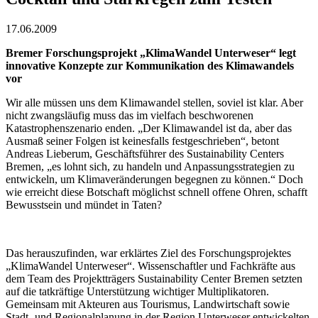
17.06.2009
Bremer Forschungsprojekt „KlimaWandel Unterweser“ legt
innovative Konzepte zur Kommunikation des Klimawandels
vor
Wir alle müssen uns dem Klimawandel stellen, soviel ist klar. Aber
nicht zwangsläufig muss das im vielfach beschworenen
Katastrophenszenario enden. „Der Klimawandel ist da, aber das
Ausmaß seiner Folgen ist keinesfalls festgeschrieben“, betont
Andreas Lieberum, Geschäftsführer des Sustainability Centers
Bremen, „es lohnt sich, zu handeln und Anpassungsstrategien zu
entwickeln, um Klimaveränderungen begegnen zu können.“ Doch
wie erreicht diese Botschaft möglichst schnell offene Ohren, schafft
Bewusstsein und mündet in Taten?
Das herauszufinden, war erklärtes Ziel des Forschungsprojektes
„KlimaWandel Unterweser“. Wissenschaftler und Fachkräfte aus
dem Team des Projektträgers Sustainability Center Bremen setzten
auf die tatkräftige Unterstützung wichtiger Multiplikatoren.
Gemeinsam mit Akteuren aus Tourismus, Landwirtschaft sowie
Stadt- und Regionalplanung in der Region Unterweser entwickelten