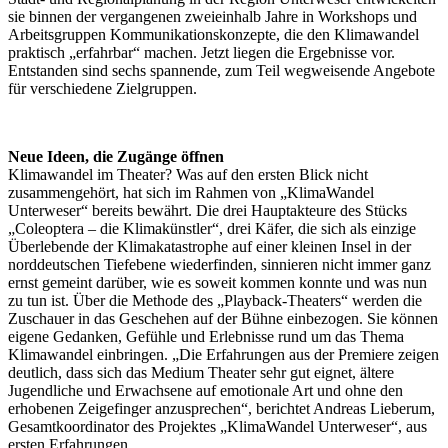
sie binnen der vergangenen zweieinhalb Jahre in Workshops und
Arbeitsgruppen Kommunikationskonzepte, die den Klimawandel
praktisch „erfahrbar“ machen. Jetzt liegen die Ergebnisse vor.
Entstanden sind sechs spannende, zum Teil wegweisende Angebote
für verschiedene Zielgruppen.
Neue Ideen, die Zugänge öffnen
Klimawandel im Theater? Was auf den ersten Blick nicht
zusammengehört, hat sich im Rahmen von „KlimaWandel
Unterweser“ bereits bewährt. Die drei Hauptakteure des Stücks
„Coleoptera – die Klimakünstler“, drei Käfer, die sich als einzige
Überlebende der Klimakatastrophe auf einer kleinen Insel in der
norddeutschen Tiefebene wiederfinden, sinnieren nicht immer ganz
ernst gemeint darüber, wie es soweit kommen konnte und was nun
zu tun ist. Über die Methode des „Playback-Theaters“ werden die
Zuschauer in das Geschehen auf der Bühne einbezogen. Sie können
eigene Gedanken, Gefühle und Erlebnisse rund um das Thema
Klimawandel einbringen. „Die Erfahrungen aus der Premiere zeigen
deutlich, dass sich das Medium Theater sehr gut eignet, ältere
Jugendliche und Erwachsene auf emotionale Art und ohne den
erhobenen Zeigefinger anzusprechen“, berichtet Andreas Lieberum,
Gesamtkoordinator des Projektes „KlimaWandel Unterweser“, aus
ersten Erfahrungen.