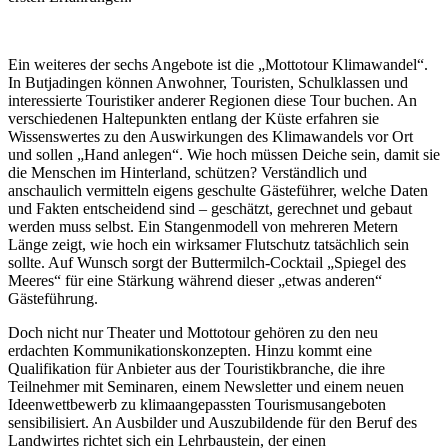
Ein weiteres der sechs Angebote ist die „Mottotour Klimawandel“.
In Butjadingen können Anwohner, Touristen, Schulklassen und
interessierte Touristiker anderer Regionen diese Tour buchen. An
verschiedenen Haltepunkten entlang der Küste erfahren sie
Wissenswertes zu den Auswirkungen des Klimawandels vor Ort
und sollen „Hand anlegen“. Wie hoch müssen Deiche sein, damit sie
die Menschen im Hinterland, schützen? Verständlich und
anschaulich vermitteln eigens geschulte Gästeführer, welche Daten
und Fakten entscheidend sind – geschätzt, gerechnet und gebaut
werden muss selbst. Ein Stangenmodell von mehreren Metern
Länge zeigt, wie hoch ein wirksamer Flutschutz tatsächlich sein
sollte. Auf Wunsch sorgt der Buttermilch-Cocktail „Spiegel des
Meeres“ für eine Stärkung während dieser „etwas anderen“
Gästeführung.
Doch nicht nur Theater und Mottotour gehören zu den neu
erdachten Kommunikationskonzepten. Hinzu kommt eine
Qualifikation für Anbieter aus der Touristikbranche, die ihre
Teilnehmer mit Seminaren, einem Newsletter und einem neuen
Ideenwettbewerb zu klimaangepassten Tourismusangeboten
sensibilisiert. An Ausbilder und Auszubildende für den Beruf des
Landwirtes richtet sich ein Lehrbaustein, der einen