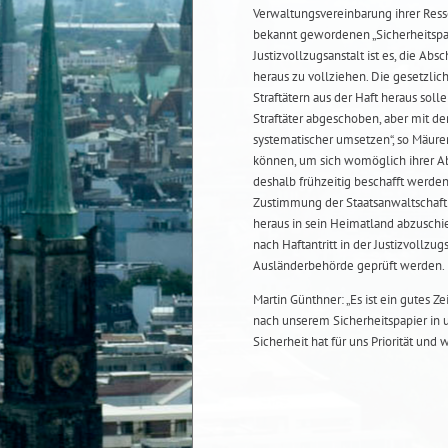
Verwaltungsvereinbarung ihrer Resso
bekannt gewordenen „Sicherheitspa
Justizvollzugsanstalt ist es, die Abs
heraus zu vollziehen. Die gesetzl
Straftätern aus der Haft heraus so
Straftäter abgeschoben, aber mit d
systematischer umsetzen“, so Mäurer.
können, um sich womöglich ihrer A
deshalb frühzeitig beschafft werden
Zustimmung der Staatsanwaltschaft s
heraus in sein Heimatland abzuschi
nach Haftantritt in der Justizvollz
Ausländerbehörde geprüft werden.
Martin Günthner: „Es ist ein gutes Z
nach unserem Sicherheitspapier in
Sicherheit hat für uns Priorität und