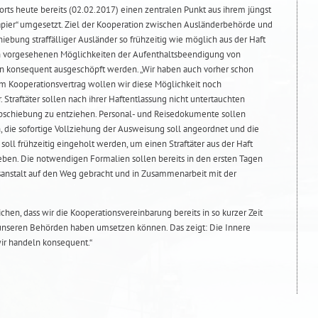
rts heute bereits (02.02.2017) einen zentralen Punkt aus ihrem jüngst
pier“ umgesetzt. Ziel der Kooperation zwischen Ausländerbehörde und
chiebung straffälliger Ausländer so frühzeitig wie möglich aus der Haft
ich vorgesehenen Möglichkeiten der Aufenthaltsbeendigung von
llen konsequent ausgeschöpft werden. „Wir haben auch vorher schon
em Kooperationsvertrag wollen wir diese Möglichkeit noch
 Straftäter sollen nach ihrer Haftentlassung nicht untertauchten
bschiebung zu entziehen. Personal- und Reisedokumente sollen
, die sofortige Vollziehung der Ausweisung soll angeordnet und die
oll frühzeitig eingeholt werden, um einen Straftäter aus der Haft
eben. Die notwendigen Formalien sollen bereits in den ersten Tagen
ugsanstalt auf den Weg gebracht und in Zusammenarbeit mit der
eichen, dass wir die Kooperationsvereinbarung bereits in so kurzer Zeit
 unseren Behörden haben umsetzen können. Das zeigt: Die Innere
 wir handeln konsequent.“