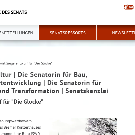
 DES SENATS
EMITTEILUNGEN
SENATSRESSORTS
NEWSLETT
 kürt Siegerentwurf für "Die Glocke"
ltur | Die Senatorin für Bau,
tentwicklung | Die Senatorin für
und Transformation | Senatskanzlei
 für "Die Glocke"
Planungswettbewerb
des Bremer Konzerthauses
as renommierte Büro JSWD