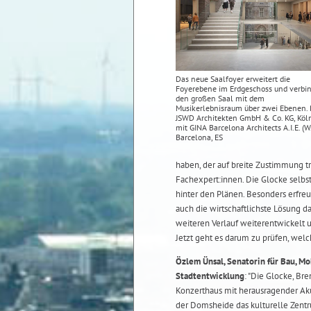
Das neue Saalfoyer erweitert die
Foyerebene im Erdgeschoss und verbi
den großen Saal mit dem
Musikerlebnisraum über zwei Ebenen. B
JSWD Architekten GmbH & Co. KG, Köl
mit GINA Barcelona Architects A.I.E. (W.I
Barcelona, ES
haben, der auf breite Zustimmung tr
Fachexpert:innen. Die Glocke selb
hinter den Plänen. Besonders erfreul
auch die wirtschaftlichste Lösung dar
weiteren Verlauf weiterentwickelt
Jetzt geht es darum zu prüfen, welc
Özlem Ünsal, Senatorin für Bau, Mo
Stadtentwicklung
: "Die Glocke, B
Konzerthaus mit herausragender Ak
der Domsheide das kulturelle Zentr