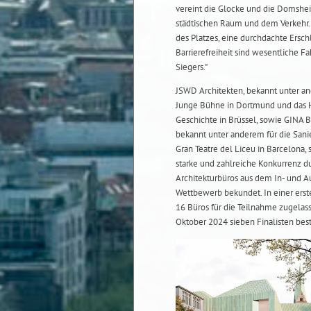
vereint die Glocke und die Domshe
städtischen Raum und dem Verkehr. 
des Platzes, eine durchdachte Ersc
Barrierefreiheit sind wesentliche F
Siegers."
JSWD Architekten, bekannt unter a
Junge Bühne in Dortmund und das 
Geschichte in Brüssel, sowie GINA B
bekannt unter anderem für die San
Gran Teatre del Liceu in Barcelona,
starke und zahlreiche Konkurrenz d
Architekturbüros aus dem In- und A
Wettbewerb bekundet. In einer er
16 Büros für die Teilnahme zugelass
Oktober 2024 sieben Finalisten bes