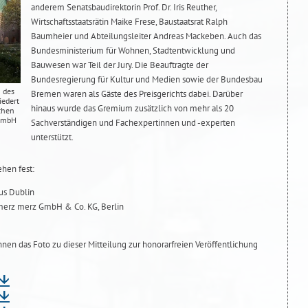
anderem Senatsbaudirektorin Prof. Dr. Iris Reuther,
Wirtschaftsstaatsrätin Maike Frese, Baustaatsrat Ralph
Baumheier und Abteilungsleiter Andreas Mackeben. Auch das
Bundesministerium für Wohnen, Stadtentwicklung und
Bauwesen war Teil der Jury. Die Beauftragte der
Bundesregierung für Kultur und Medien sowie der Bundesbau
 des
Bremen waren als Gäste des Preisgerichts dabei. Darüber
iedert
hinaus wurde das Gremium zusätzlich von mehr als 20
schen
 GmbH
Sachverständigen und Fachexpertinnen und -experten
unterstützt.
hen fest:
us Dublin
 merz merz GmbH & Co. KG, Berlin
Ihnen das Foto zu dieser Mitteilung zur honorarfreien Veröffentlichung