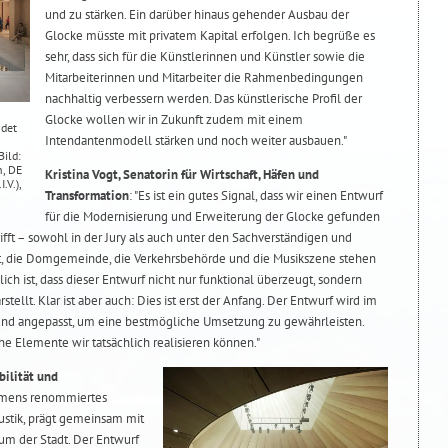
und zu stärken. Ein darüber hinaus gehender Ausbau der
Glocke müsste mit privatem Kapital erfolgen. Ich begrüße es
sehr, dass sich für die Künstlerinnen und Künstler sowie die
Mitarbeiterinnen und Mitarbeiter die Rahmenbedingungen
nachhaltig verbessern werden. Das künstlerische Profil der
Glocke wollen wir in Zukunft zudem mit einem
ndet
Intendantenmodell stärken und noch weiter ausbauen."
ild:
n, DE
Kristina Vogt, Senatorin für Wirtschaft, Häfen und
.V.),
Transformation
: "Es ist ein gutes Signal, dass wir einen Entwurf
für die Modernisierung und Erweiterung der Glocke gefunden
ifft – sowohl in der Jury als auch unter den Sachverständigen und
st, die Domgemeinde, die Verkehrsbehörde und die Musikszene stehen
ich ist, dass dieser Entwurf nicht nur funktional überzeugt, sondern
stellt. Klar ist aber auch: Dies ist erst der Anfang. Der Entwurf wird im
 und angepasst, um eine bestmögliche Umsetzung zu gewährleisten.
he Elemente wir tatsächlich realisieren können."
bilität und
remens renommiertes
ustik, prägt gemeinsam mit
um der Stadt. Der Entwurf