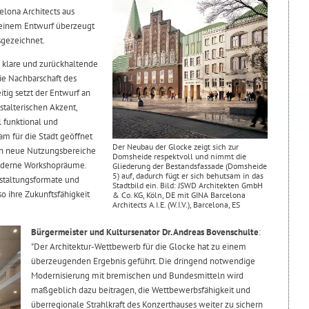
elona Architects aus
 seinem Entwurf überzeugt
sgezeichnet.
 klare und zurückhaltende
die Nachbarschaft des
tig setzt der Entwurf an
stalterischen Akzent,
 funktional und
m für die Stadt geöffnet
Der Neubau der Glocke zeigt sich zur
rch neue Nutzungsbereiche
Domsheide respektvoll und nimmt die
oderne Workshopräume.
Gliederung der Bestandsfassade (Domsheide
5) auf, dadurch fügt er sich behutsam in das
nstaltungsformate und
Stadtbild ein. Bild: JSWD Architekten GmbH
 ihre Zukunftsfähigkeit
& Co. KG, Köln, DE mit GINA Barcelona
Architects A.I.E. (W.I.V.), Barcelona, ES
Bürgermeister und Kultursenator Dr. Andreas Bovenschulte
:
"Der Architektur-Wettbewerb für die Glocke hat zu einem
überzeugenden Ergebnis geführt. Die dringend notwendige
Modernisierung mit bremischen und Bundesmitteln wird
maßgeblich dazu beitragen, die Wettbewerbsfähigkeit und
überregionale Strahlkraft des Konzerthauses weiter zu sichern