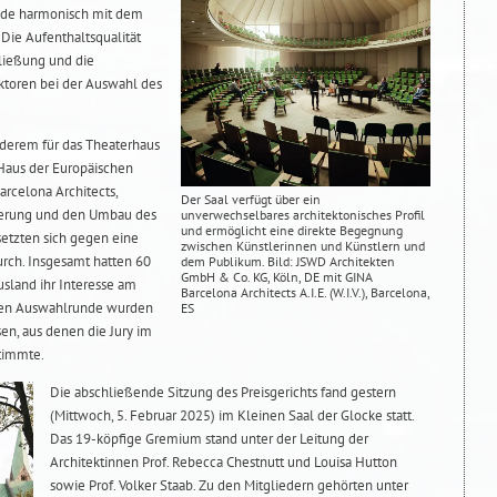
ide harmonisch mit dem
Die Aufenthaltsqualität
hließung und die
aktoren bei der Auswahl des
nderem für das Theaterhaus
Haus der Europäischen
arcelona Architects,
Der Saal verfügt über ein
ierung und den Umbau des
unverwechselbares architektonisches Profil
und ermöglicht eine direkte Begegnung
 setzten sich gegen eine
zwischen Künstlerinnen und Künstlern und
urch. Insgesamt hatten 60
dem Publikum. Bild: JSWD Architekten
GmbH & Co. KG, Köln, DE mit GINA
usland ihr Interesse am
Barcelona Architects A.I.E. (W.I.V.), Barcelona,
sten Auswahlrunde wurden
ES
en, aus denen die Jury im
timmte.
Die abschließende Sitzung des Preisgerichts fand gestern
(Mittwoch, 5. Februar 2025) im Kleinen Saal der Glocke statt.
Das 19-köpfige Gremium stand unter der Leitung der
Architektinnen Prof. Rebecca Chestnutt und Louisa Hutton
sowie Prof. Volker Staab. Zu den Mitgliedern gehörten unter