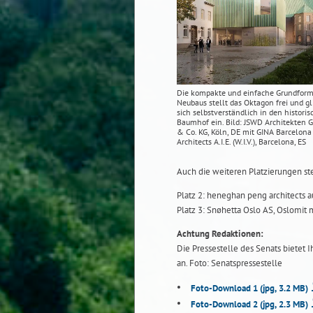
Die kompakte und einfache Grundform
Neubaus stellt das Oktagon frei und gl
sich selbstverständlich in den histori
Baumhof ein. Bild: JSWD Architekten
& Co. KG, Köln, DE mit GINA Barcelona
Architects A.I.E. (W.I.V.), Barcelona, ES
Auch die weiteren Platzierungen ste
Platz 2: heneghan peng architects a
Platz 3: Snøhetta Oslo AS, Oslomit
Achtung Redaktionen:
Die Pressestelle des Senats bietet 
an. Foto: Senatspressestelle
Foto-Download 1
(jpg, 3.2 MB)
Foto-Download 2
(jpg, 2.3 MB)