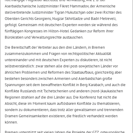
Aserbaidschanische Justizminister Fikret Mammadov, der Armenische
stellvertretende Justizminister Tigran Mukutschjan oder zwei Richter des
Obersten Gerichts Georgiens, Nugzar Skhirtladze und Badri Metreveli,
gefolgt. Gemeinsam mit deutschen Experten werden sie während des
fünftägigen Kongresses im Hilton-Hotel Gedanken zur Reform ihrer
Bürokratien und Verwaltungsrechte austauschen.
Die Bereitschaft der Vertreter aus den drei Ländern, in Bremen
zusammenzukommen und Fragen von rechtspolitischer Aktualität
untereinander und mit deutschen Experten zu diskutieren, ist nicht
selbstverständlich: zwar stehen alle drei post-sowjetischen Länder vor
ähnlichen Problemen und Reformen des Staatsaufbaus, gleichzeitig aber
bestehen besonders zwischen Armenien und Aserbaidschan große
Spannungen seit dem bewaffneten Konflikt in Berg Karabach, und auch die
Konflikte Russlands mit Tschetschenien und anderen (nord-)kaukasischen
Regionen strahlen auf die drei Länder aus. Die Konferenz hat nicht die
Absicht, diese im Moment kaum auflösbaren Konflikte zu thematisieren,
sondern zu dokumentieren, dass trotz aller gewaltsamen und trennenden
Dramen Gemeinsamkeiten existieren, die friedlich verhandelt werden
können.
Bremen unterstützt seit vielen Jahren die Projekte der GTZ, osteuropäische