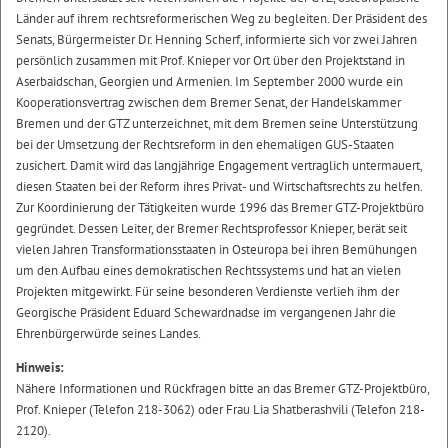
Länder auf ihrem rechtsreformerischen Weg zu begleiten. Der Präsident des
Senats, Bürgermeister Dr. Henning Scherf, informierte sich vor zwei Jahren
persönlich zusammen mit Prof. Knieper vor Ort über den Projektstand in
Aserbaidschan, Georgien und Armenien. Im September 2000 wurde ein
Kooperationsvertrag zwischen dem Bremer Senat, der Handelskammer
Bremen und der GTZ unterzeichnet, mit dem Bremen seine Unterstützung
bei der Umsetzung der Rechtsreform in den ehemaligen GUS-Staaten
zusichert. Damit wird das langjährige Engagement vertraglich untermauert,
diesen Staaten bei der Reform ihres Privat- und Wirtschaftsrechts zu helfen.
Zur Koordinierung der Tätigkeiten wurde 1996 das Bremer GTZ-Projektbüro
gegründet. Dessen Leiter, der Bremer Rechtsprofessor Knieper, berät seit
vielen Jahren Transformationsstaaten in Osteuropa bei ihren Bemühungen
um den Aufbau eines demokratischen Rechtssystems und hat an vielen
Projekten mitgewirkt. Für seine besonderen Verdienste verlieh ihm der
Georgische Präsident Eduard Schewardnadse im vergangenen Jahr die
Ehrenbürgerwürde seines Landes.
Hinweis:
Nähere Informationen und Rückfragen bitte an das Bremer GTZ-Projektbüro,
Prof. Knieper (Telefon 218-3062) oder Frau Lia Shatberashvili (Telefon 218-
2120).