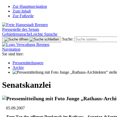
Zur Hauptnavigation
Zum Inhalt
Zur Fußzeile
Pressestelle des Senats
Gebärdensprache
Leichte Sprache
Suche:
Navigation
Sie sind hier:
Pressemitteilungen
Archiv
Junge „Rathaus-Architekten“ stell
Senatskanzlei
Junge „Rathaus-Archit
05.09.2007
Zum Tag des offenen Denkmals im Rathaus – Sonntag, 9 Septe