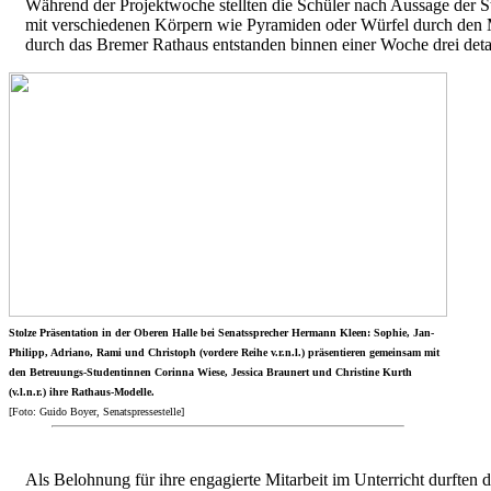
Während der Projektwoche stellten die Schüler nach Aussage der S
mit verschiedenen Körpern wie Pyramiden oder Würfel durch den M
durch das Bremer Rathaus entstanden binnen einer Woche drei det
Stolze Präsentation in der Oberen Halle bei Senatssprecher Hermann Kleen: Sophie, Jan-
Philipp, Adriano, Rami und Christoph (vordere Reihe v.r.n.l.) präsentieren gemeinsam mit
den Betreuungs-Studentinnen Corinna Wiese, Jessica Braunert und Christine Kurth
(v.l.n.r.) ihre Rathaus-Modelle.
[Foto: Guido Boyer, Senatspressestelle]
Als Belohnung für ihre engagierte Mitarbeit im Unterricht durften 