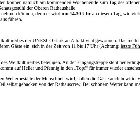
ten können nämlich am kommenden Wochenende zum Tag des offenen D
Senatsgestühl der Oberen Rathaushalle.
 nehmen können, denn er wird
um 14.30 Uhr
an diesem Tag, wie viele
aus führen.
ltkulturerbes der UNESCO stark an Attraktivität gewonnen. Das merkt
ren Gäste ein, sich in der Zeit von 11 bis 17 Uhr (Achtung:
letzte Fü
 des Weltkulturerbes beteiligen. An der Eingangstreppe steht neuerdin
 kommt auf Heller und Pfennig in den „Topf“ für immer wieder anstehe
n Welterbestätte der Menschheit wird, sollen die Gäste auch bewirtet w
Teil selbst gebacken von der Rathauscrew. Bei schönem Wetter kann ma