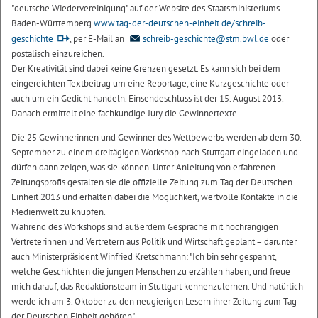
"deutsche Wiedervereinigung" auf der Website des Staatsministeriums
Baden-Württemberg
www.tag-der-deutschen-einheit.de/schreib-
geschichte
, per E-Mail an
schreib-geschichte@stm.bwl.de
oder
postalisch einzureichen.
Der Kreativität sind dabei keine Grenzen gesetzt. Es kann sich bei dem
eingereichten Textbeitrag um eine Reportage, eine Kurzgeschichte oder
auch um ein Gedicht handeln. Einsendeschluss ist der 15. August 2013.
Danach ermittelt eine fachkundige Jury die Gewinnertexte.
Die 25 Gewinnerinnen und Gewinner des Wettbewerbs werden ab dem 30.
September zu einem dreitägigen Workshop nach Stuttgart eingeladen und
dürfen dann zeigen, was sie können. Unter Anleitung von erfahrenen
Zeitungsprofis gestalten sie die offizielle Zeitung zum Tag der Deutschen
Einheit 2013 und erhalten dabei die Möglichkeit, wertvolle Kontakte in die
Medienwelt zu knüpfen.
Während des Workshops sind außerdem Gespräche mit hochrangigen
Vertreterinnen und Vertretern aus Politik und Wirtschaft geplant – darunter
auch Ministerpräsident Winfried Kretschmann: "Ich bin sehr gespannt,
welche Geschichten die jungen Menschen zu erzählen haben, und freue
mich darauf, das Redaktionsteam in Stuttgart kennenzulernen. Und natürlich
werde ich am 3. Oktober zu den neugierigen Lesern ihrer Zeitung zum Tag
der Deutschen Einheit gehören".