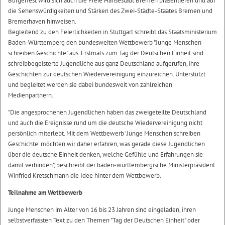
Bürgerfest wird sich auch die Freie Hansestadt Bremen präsentieren und auf
die Sehenswürdigkeiten und Stärken des Zwei-Städte-Staates Bremen und
Bremerhaven hinweisen.
Begleitend zu den Feierlichkeiten in Stuttgart schreibt das Staatsministerium
Baden-Württemberg den bundesweiten Wettbewerb "Junge Menschen
schreiben Geschichte" aus. Erstmals zum Tag der Deutschen Einheit sind
schreibbegeisterte Jugendliche aus ganz Deutschland aufgerufen, ihre
Geschichten zur deutschen Wiedervereinigung einzureichen. Unterstützt
und begleitet werden sie dabei bundesweit von zahlreichen
Medienpartnern.
"Die angesprochenen Jugendlichen haben das zweigeteilte Deutschland
und auch die Ereignisse rund um die deutsche Wiedervereinigung nicht
persönlich miterlebt. Mit dem Wettbewerb 'Junge Menschen schreiben
Geschichte' möchten wir daher erfahren, was gerade diese Jugendlichen
über die deutsche Einheit denken, welche Gefühle und Erfahrungen sie
damit verbinden", beschreibt der baden-württembergische Ministerpräsident
Winfried Kretschmann die Idee hinter dem Wettbewerb.
Teilnahme am Wettbewerb
Junge Menschen im Alter von 16 bis 23 Jahren sind eingeladen, ihren
selbstverfassten Text zu den Themen "Tag der Deutschen Einheit" oder