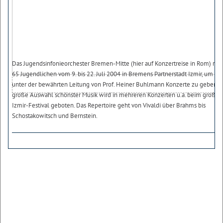
Das Jugendsinfonieorchester Bremen-Mitte (hier auf Konzertreise in Rom) reis
65 Jugendlichen vom 9. bis 22. Juli 2004 in Bremens Partnerstadt Izmir, um dor
unter der bewährten Leitung von Prof. Heiner Buhlmann Konzerte zu geben. E
große Auswahl schönster Musik wird in mehreren Konzerten u.a. beim großen
Izmir-Festival geboten. Das Repertoire geht von Vivaldi über Brahms bis
Schostakowitsch und Bernstein.