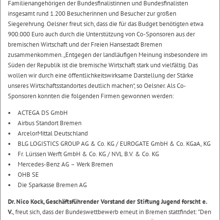
Familienangehörigen der Bundesfinalistinnen und Bundesfinalisten
insgesamt rund 1.200 Besucherinnen und Besucher zur großen
Siegerehrung. Oelsner freut sich, dass die für das Budget benötigten etwa
900.000 Euro auch durch die Unterstützung von Co-Sponsoren aus der
bremischen Wirtschaft und der Freien Hansestadt Bremen
zusammenkommen. „Entgegen der landläufigen Meinung insbesondere im
Süden der Republik ist die bremische Wirtschaft stark und vielfältig. Das
wollen wir durch eine öffentlichkeitswirksame Darstellung der Stärke
unseres Wirtschaftsstandortes deutlich machen“, so Oelsner. Als Co-
Sponsoren konnten die folgenden Firmen gewonnen werden:
ACTEGA DS GmbH
Airbus Standort Bremen
ArcelorMittal Deutschland
BLG LOGISTICS GROUP AG & Co. KG / EUROGATE GmbH & Co. KGaA, KG
Fr. Lürssen Werft GmbH & Co. KG / NVL B.V. & Co. KG
Mercedes-Benz AG – Werk Bremen
OHB SE
Die Sparkasse Bremen AG
Dr. Nico Kock, Geschäftsführender Vorstand der Stiftung Jugend forscht e.
V.
, freut sich, dass der Bundeswettbewerb erneut in Bremen stattfindet: "Den