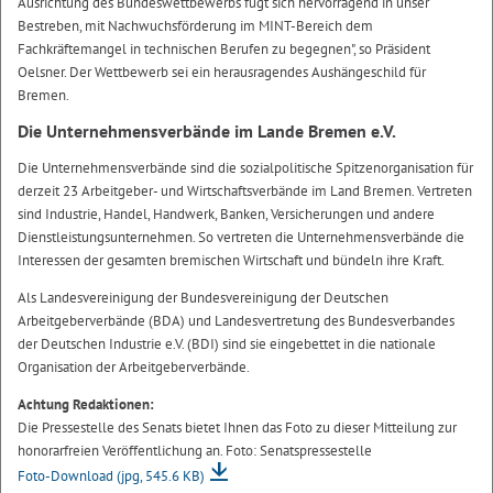
Ausrichtung des Bundeswettbewerbs fügt sich hervorragend in unser
Bestreben, mit Nachwuchsförderung im MINT-Bereich dem
Fachkräftemangel in technischen Berufen zu begegnen", so Präsident
Oelsner. Der Wettbewerb sei ein herausragendes Aushängeschild für
Bremen.
Die Unternehmensverbände im Lande Bremen e.V.
Die Unternehmensverbände sind die sozialpolitische Spitzenorganisation für
derzeit 23 Arbeitgeber- und Wirtschaftsverbände im Land Bremen. Vertreten
sind Industrie, Handel, Handwerk, Banken, Versicherungen und andere
Dienstleistungsunternehmen. So vertreten die Unternehmensverbände die
Interessen der gesamten bremischen Wirtschaft und bündeln ihre Kraft.
Als Landesvereinigung der Bundesvereinigung der Deutschen
Arbeitgeberverbände (BDA) und Landesvertretung des Bundesverbandes
der Deutschen Industrie e.V. (BDI) sind sie eingebettet in die nationale
Organisation der Arbeitgeberverbände.
Achtung Redaktionen:
Die Pressestelle des Senats bietet Ihnen das Foto zu dieser Mitteilung zur
honorarfreien Veröffentlichung an. Foto: Senatspressestelle
Foto-Download
(jpg, 545.6 KB)