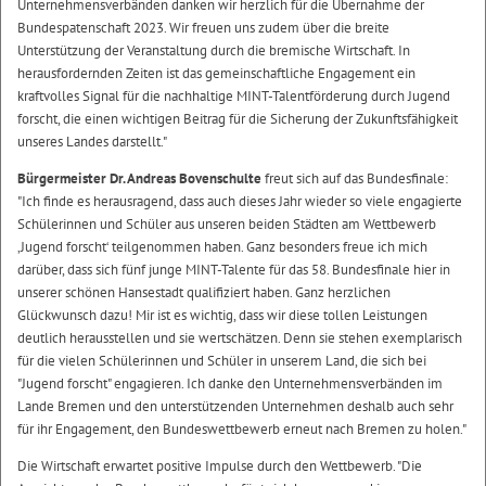
Unternehmensverbänden danken wir herzlich für die Übernahme der
Bundespatenschaft 2023. Wir freuen uns zudem über die breite
Unterstützung der Veranstaltung durch die bremische Wirtschaft. In
herausfordernden Zeiten ist das gemeinschaftliche Engagement ein
kraftvolles Signal für die nachhaltige MINT-Talentförderung durch Jugend
forscht, die einen wichtigen Beitrag für die Sicherung der Zukunftsfähigkeit
unseres Landes darstellt."
Bürgermeister Dr. Andreas Bovenschulte
freut sich auf das Bundesfinale:
"Ich finde es herausragend, dass auch dieses Jahr wieder so viele engagierte
Schülerinnen und Schüler aus unseren beiden Städten am Wettbewerb
‚Jugend forscht‘ teilgenommen haben. Ganz besonders freue ich mich
darüber, dass sich fünf junge MINT-Talente für das 58. Bundesfinale hier in
unserer schönen Hansestadt qualifiziert haben. Ganz herzlichen
Glückwunsch dazu! Mir ist es wichtig, dass wir diese tollen Leistungen
deutlich herausstellen und sie wertschätzen. Denn sie stehen exemplarisch
für die vielen Schülerinnen und Schüler in unserem Land, die sich bei
"Jugend forscht" engagieren. Ich danke den Unternehmensverbänden im
Lande Bremen und den unterstützenden Unternehmen deshalb auch sehr
für ihr Engagement, den Bundeswettbewerb erneut nach Bremen zu holen."
Die Wirtschaft erwartet positive Impulse durch den Wettbewerb. "Die