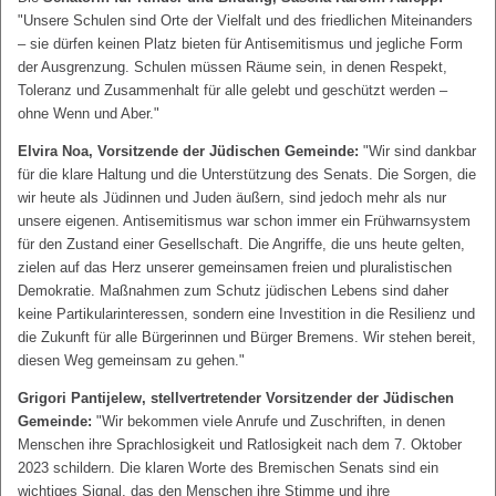
"Unsere Schulen sind Orte der Vielfalt und des friedlichen Miteinanders
– sie dürfen keinen Platz bieten für Antisemitismus und jegliche Form
der Ausgrenzung. Schulen müssen Räume sein, in denen Respekt,
Toleranz und Zusammenhalt für alle gelebt und geschützt werden –
ohne Wenn und Aber."
Elvira Noa, Vorsitzende der Jüdischen Gemeinde:
"Wir sind dankbar
für die klare Haltung und die Unterstützung des Senats. Die Sorgen, die
wir heute als Jüdinnen und Juden äußern, sind jedoch mehr als nur
unsere eigenen. Antisemitismus war schon immer ein Frühwarnsystem
für den Zustand einer Gesellschaft. Die Angriffe, die uns heute gelten,
zielen auf das Herz unserer gemeinsamen freien und pluralistischen
Demokratie. Maßnahmen zum Schutz jüdischen Lebens sind daher
keine Partikularinteressen, sondern eine Investition in die Resilienz und
die Zukunft für alle Bürgerinnen und Bürger Bremens. Wir stehen bereit,
diesen Weg gemeinsam zu gehen."
Grigori Pantijelew, stellvertretender Vorsitzender der Jüdischen
Gemeinde:
"Wir bekommen viele Anrufe und Zuschriften, in denen
Menschen ihre Sprachlosigkeit und Ratlosigkeit nach dem 7. Oktober
2023 schildern. Die klaren Worte des Bremischen Senats sind ein
wichtiges Signal, das den Menschen ihre Stimme und ihre