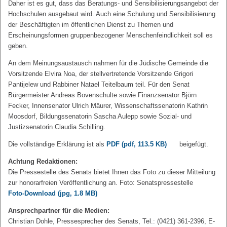
Daher ist es gut, dass das Beratungs- und Sensibilisierungsangebot der
Hochschulen ausgebaut wird. Auch eine Schulung und Sensibilisierung
der Beschäftigten im öffentlichen Dienst zu Themen und
Erscheinungsformen gruppenbezogener Menschenfeindlichkeit soll es
geben.
An dem Meinungsaustausch nahmen für die Jüdische Gemeinde die
Vorsitzende Elvira Noa, der stellvertretende Vorsitzende Grigori
Pantijelew und Rabbiner Natael Teitelbaum teil. Für den Senat
Bürgermeister Andreas Bovenschulte sowie Finanzsenator Björn
Fecker, Innensenator Ulrich Mäurer, Wissenschaftssenatorin Kathrin
Moosdorf, Bildungssenatorin Sascha Aulepp sowie Sozial- und
Justizsenatorin Claudia Schilling.
Die vollständige Erklärung ist als
PDF
(pdf, 113.5 KB)
beigefügt.
Achtung Redaktionen:
Die Pressestelle des Senats bietet Ihnen das Foto zu dieser Mitteilung
zur honorarfreien Veröffentlichung an. Foto: Senatspressestelle
Foto-Download
(jpg, 1.8 MB)
Ansprechpartner für die Medien:
Christian Dohle, Pressesprecher des Senats, Tel.: (0421) 361-2396, E-