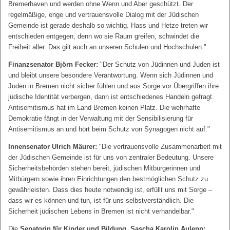
Bremerhaven und werden ohne Wenn und Aber geschützt. Der
regelmäßige, enge und vertrauensvolle Dialog mit der Jüdischen
Gemeinde ist gerade deshalb so wichtig. Hass und Hetze treten wir
entschieden entgegen, denn wo sie Raum greifen, schwindet die
Freiheit aller. Das gilt auch an unseren Schulen und Hochschulen."
Finanzsenator Björn Fecker:
"Der Schutz von Jüdinnen und Juden ist
und bleibt unsere besondere Verantwortung. Wenn sich Jüdinnen und
Juden in Bremen nicht sicher fühlen und aus Sorge vor Übergriffen ihre
jüdische Identität verbergen, dann ist entschiedenes Handeln gefragt.
Antisemitismus hat im Land Bremen keinen Platz. Die wehrhafte
Demokratie fängt in der Verwaltung mit der Sensibilisierung für
Antisemitismus an und hört beim Schutz von Synagogen nicht auf."
Innensenator Ulrich Mäurer:
"Die vertrauensvolle Zusammenarbeit mit
der Jüdischen Gemeinde ist für uns von zentraler Bedeutung. Unsere
Sicherheitsbehörden stehen bereit, jüdischen Mitbürgerinnen und
Mitbürgern sowie ihren Einrichtungen den bestmöglichen Schutz zu
gewährleisten. Dass dies heute notwendig ist, erfüllt uns mit Sorge –
dass wir es können und tun, ist für uns selbstverständlich. Die
Sicherheit jüdischen Lebens in Bremen ist nicht verhandelbar."
Die
Senatorin für Kinder und Bildung, Sascha Karolin Aulepp: