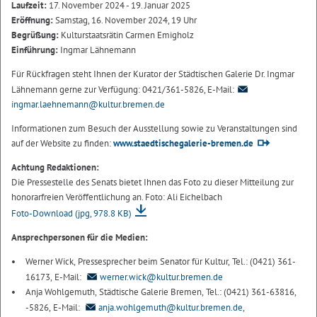
Laufzeit:
17. November 2024 - 19. Januar 2025
Eröffnung:
Samstag, 16. November 2024, 19 Uhr
Begrüßung:
Kulturstaatsrätin Carmen Emigholz
Einführung:
Ingmar Lähnemann
Für Rückfragen steht Ihnen der Kurator der Städtischen Galerie Dr. Ingmar
Lähnemann gerne zur Verfügung: 0421/361-5826, E-Mail:
ingmar.laehnemann@kultur.bremen.de
Informationen zum Besuch der Ausstellung sowie zu Veranstaltungen sind
auf der Website zu finden:
www.staedtischegalerie-bremen.de
Achtung Redaktionen:
Die Pressestelle des Senats bietet Ihnen das Foto zu dieser Mitteilung zur
honorarfreien Veröffentlichung an. Foto: Ali Eichelbach
Foto-Download
(jpg, 978.8 KB)
Ansprechpersonen für die Medien:
Werner Wick, Pressesprecher beim Senator für Kultur, Tel.: (0421) 361-
16173, E-Mail:
werner.wick@kultur.bremen.de
Anja Wohlgemuth, Städtische Galerie Bremen, Tel.: (0421) 361-63816,
-5826, E-Mail:
anja.wohlgemuth@kultur.bremen.de,