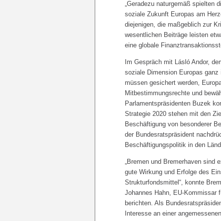
„Geradezu naturgemäß spielten di
soziale Zukunft Europas am Herze
diejenigen, die maßgeblich zur K
wesentlichen Beiträge leisten et
eine globale Finanztransaktionsst
Im Gespräch mit Lásló Andor, dem
soziale Dimension Europas ganz 
müssen gesichert werden, Europa 
Mitbestimmungsrechte und bewäh
Parlamentspräsidenten Buzek konn
Strategie 2020 stehen mit den Zi
Beschäftigung von besonderer Be
der Bundesratspräsident nachdrüc
Beschäftigungspolitik in den Länd
„Bremen und Bremerhaven sind exz
gute Wirkung und Erfolge des Ein
Strukturfondsmittel“, konnte Bre
Johannes Hahn, EU-Kommissar für
berichten. Als Bundesratspräsiden
Interesse an einer angemessenen