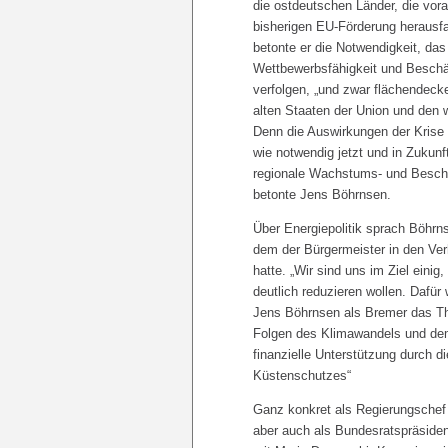
die ostdeutschen Länder, die vora
bisherigen EU-Förderung herausf
betonte er die Notwendigkeit, das
Wettbewerbsfähigkeit und Beschäf
verfolgen, „und zwar flächendeck
alten Staaten der Union und den
Denn die Auswirkungen der Krise
wie notwendig jetzt und in Zukunft
regionale Wachstums- und Beschäf
betonte Jens Böhrnsen.
Über Energiepolitik sprach Böhr
dem der Bürgermeister in den Ve
hatte. „Wir sind uns im Ziel einig
deutlich reduzieren wollen. Dafür
Jens Böhrnsen als Bremer das Th
Folgen des Klimawandels und dem 
finanzielle Unterstützung durch 
Küstenschutzes“
Ganz konkret als Regierungschef
aber auch als Bundesratspräside