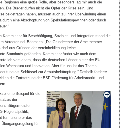
e Regionen eine große Rolle, aber besonders lag mir auch die
n. Die Bürger dürfen nicht die Opfer der Krise sein. Und
rise beigetragen haben, müssen auch zu ihrer Überwindung einen
wa durch eine Abschöpfung von Spekulationsgewinnen oder durch
euer.“
 Kommissar für Beschäftigung, Soziales und Integration stand die
im Vordergrund. Böhrnsen: „Die Grundrechte der Arbeitnehmer
darf aus Gründen der Vereinheitlichung keine
rte Standards gefährden. Kommissar Andor wie auch dem
te ich versichern, dass die deutschen Länder hinter der EU-
elen Wachstum und Innovation. Aber für uns ist das Thema
deutung als Schlüssel zur Armutsbekämpfung.“ Deshalb forderte
klich die Fortsetzung der ESF-Förderung für Arbeitsmarkt- und
ern.
ellente Beispiel für die
satzes der
mens Bürgermeister
 Regionalpolitik,
t formulierte er das
 Übergangsregelung für