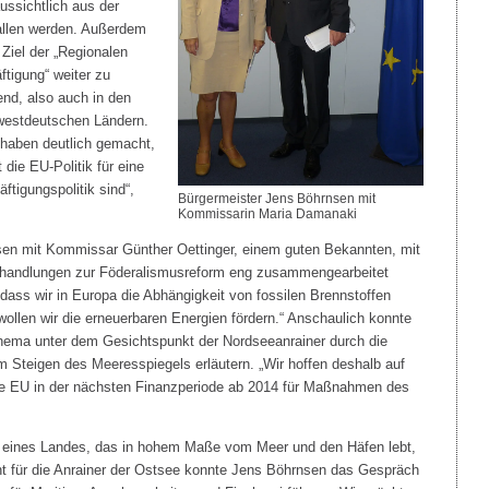
ussichtlich aus der
allen werden. Außerdem
 Ziel der „Regionalen
tigung“ weiter zu
end, also auch in den
 westdeutschen Ländern.
 haben deutlich gemacht,
 die EU-Politik für eine
tigungspolitik sind“,
Bürgermeister Jens Böhrnsen mit
Kommissarin Maria Damanaki
nsen mit Kommissar Günther Oettinger, einem guten Bekannten, mit
rhandlungen zur Föderalismusreform eng zusammengearbeitet
, dass wir in Europa die Abhängigkeit von fossilen Brennstoffen
 wollen wir die erneuerbaren Energien fördern.“ Anschaulich konnte
ema unter dem Gesichtspunkt der Nordseeanrainer durch die
Steigen des Meeresspiegels erläutern. „Wir hoffen deshalb auf
die EU in der nächsten Finanzperiode ab 2014 für Maßnahmen des
 eines Landes, das in hohem Maße vom Meer und den Häfen lebt,
nt für die Anrainer der Ostsee konnte Jens Böhrnsen das Gespräch