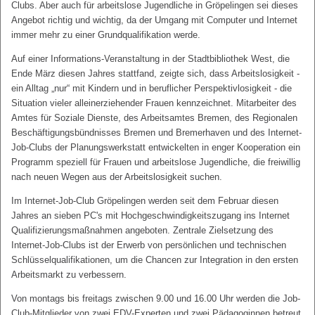
Clubs. Aber auch für arbeitslose Jugendliche in Gröpelingen sei dieses
Angebot richtig und wichtig, da der Umgang mit Computer und Internet
immer mehr zu einer Grundqualifikation werde.
Auf einer Informations-Veranstaltung in der Stadtbibliothek West, die
Ende März diesen Jahres stattfand, zeigte sich, dass Arbeitslosigkeit -
ein Alltag „nur“ mit Kindern und in beruflicher Perspektivlosigkeit - die
Situation vieler alleinerziehender Frauen kennzeichnet. Mitarbeiter des
Amtes für Soziale Dienste, des Arbeitsamtes Bremen, des Regionalen
Beschäftigungsbündnisses Bremen und Bremerhaven und des Internet-
Job-Clubs der Planungswerkstatt entwickelten in enger Kooperation ein
Programm speziell für Frauen und arbeitslose Jugendliche, die freiwillig
nach neuen Wegen aus der Arbeitslosigkeit suchen.
Im Internet-Job-Club Gröpelingen werden seit dem Februar diesen
Jahres an sieben PC's mit Hochgeschwindigkeitszugang ins Internet
Qualifizierungsmaßnahmen angeboten. Zentrale Zielsetzung des
Internet-Job-Clubs ist der Erwerb von persönlichen und technischen
Schlüsselqualifikationen, um die Chancen zur Integration in den ersten
Arbeitsmarkt zu verbessern.
Von montags bis freitags zwischen 9.00 und 16.00 Uhr werden die Job-
Club-Mitglieder von zwei EDV-Experten und zwei Pädagoginnen betreut.