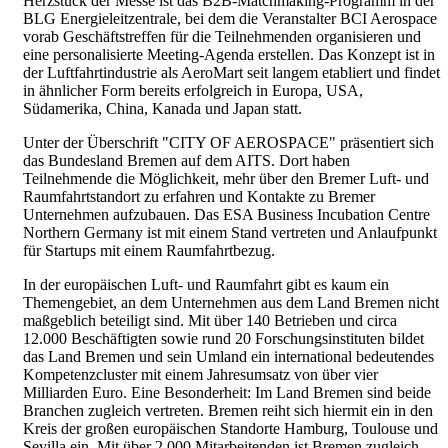
Herzstück der Messe ist das B2B-Matchmaking-Programm in der
BLG Energieleitzentrale, bei dem die Veranstalter BCI Aerospace
vorab Geschäftstreffen für die Teilnehmenden organisieren und
eine personalisierte Meeting-Agenda erstellen. Das Konzept ist in
der Luftfahrtindustrie als AeroMart seit langem etabliert und findet
in ähnlicher Form bereits erfolgreich in Europa, USA,
Südamerika, China, Kanada und Japan statt.
Unter der Überschrift "CITY OF AEROSPACE" präsentiert sich
das Bundesland Bremen auf dem AITS. Dort haben
Teilnehmende die Möglichkeit, mehr über den Bremer Luft- und
Raumfahrtstandort zu erfahren und Kontakte zu Bremer
Unternehmen aufzubauen. Das ESA Business Incubation Centre
Northern Germany ist mit einem Stand vertreten und Anlaufpunkt
für Startups mit einem Raumfahrtbezug.
In der europäischen Luft- und Raumfahrt gibt es kaum ein
Themengebiet, an dem Unternehmen aus dem Land Bremen nicht
maßgeblich beteiligt sind. Mit über 140 Betrieben und circa
12.000 Beschäftigten sowie rund 20 Forschungsinstituten bildet
das Land Bremen und sein Umland ein international bedeutendes
Kompetenzcluster mit einem Jahresumsatz von über vier
Milliarden Euro. Eine Besonderheit: Im Land Bremen sind beide
Branchen zugleich vertreten. Bremen reiht sich hiermit ein in den
Kreis der großen europäischen Standorte Hamburg, Toulouse und
Sevilla ein. Mit über 2.000 Mitarbeitenden ist Bremen zugleich