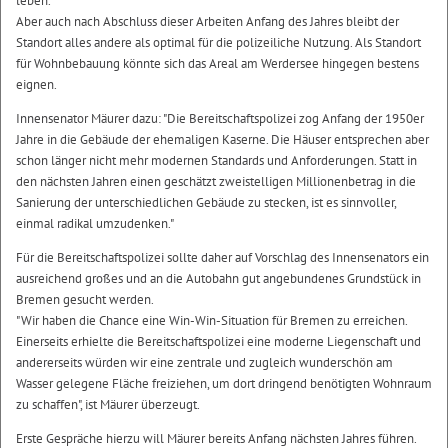
leben.
Aber auch nach Abschluss dieser Arbeiten Anfang des Jahres bleibt der
Standort alles andere als optimal für die polizeiliche Nutzung. Als Standort
für Wohnbebauung könnte sich das Areal am Werdersee hingegen bestens
eignen.
Innensenator Mäurer dazu: "Die Bereitschaftspolizei zog Anfang der 1950er
Jahre in die Gebäude der ehemaligen Kaserne. Die Häuser entsprechen aber
schon länger nicht mehr modernen Standards und Anforderungen. Statt in
den nächsten Jahren einen geschätzt zweistelligen Millionenbetrag in die
Sanierung der unterschiedlichen Gebäude zu stecken, ist es sinnvoller,
einmal radikal umzudenken."
Für die Bereitschaftspolizei sollte daher auf Vorschlag des Innensenators ein
ausreichend großes und an die Autobahn gut angebundenes Grundstück in
Bremen gesucht werden.
"Wir haben die Chance eine Win-Win-Situation für Bremen zu erreichen.
Einerseits erhielte die Bereitschaftspolizei eine moderne Liegenschaft und
andererseits würden wir eine zentrale und zugleich wunderschön am
Wasser gelegene Fläche freiziehen, um dort dringend benötigten Wohnraum
zu schaffen", ist Mäurer überzeugt.
Erste Gespräche hierzu will Mäurer bereits Anfang nächsten Jahres führen.