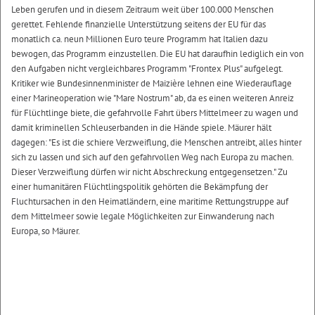
Leben gerufen und in diesem Zeitraum weit über 100.000 Menschen
gerettet. Fehlende finanzielle Unterstützung seitens der EU für das
monatlich ca. neun Millionen Euro teure Programm hat Italien dazu
bewogen, das Programm einzustellen. Die EU hat daraufhin lediglich ein von
den Aufgaben nicht vergleichbares Programm "Frontex Plus" aufgelegt.
Kritiker wie Bundesinnenminister de Maizière lehnen eine Wiederauflage
einer Marineoperation wie "Mare Nostrum" ab, da es einen weiteren Anreiz
für Flüchtlinge biete, die gefahrvolle Fahrt übers Mittelmeer zu wagen und
damit kriminellen Schleuserbanden in die Hände spiele. Mäurer hält
dagegen: "Es ist die schiere Verzweiflung, die Menschen antreibt, alles hinter
sich zu lassen und sich auf den gefahrvollen Weg nach Europa zu machen.
Dieser Verzweiflung dürfen wir nicht Abschreckung entgegensetzen." Zu
einer humanitären Flüchtlingspolitik gehörten die Bekämpfung der
Fluchtursachen in den Heimatländern, eine maritime Rettungstruppe auf
dem Mittelmeer sowie legale Möglichkeiten zur Einwanderung nach
Europa, so Mäurer.