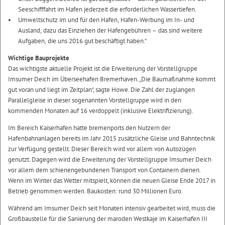
Seeschifffahrt im Hafen jederzeit die erforderlichen Wassertiefen.
Umweltschutz im und für den Hafen, Hafen-Werbung im In- und
Ausland, dazu das Einziehen der Hafengebühren – das sind weitere
Aufgaben, die uns 2016 gut beschäftigt haben.“
Wichtige Bauprojekte
Das wichtigste aktuelle Projekt ist die Erweiterung der Vorstellgruppe
Imsumer Deich im Überseehafen Bremerhaven. „Die Baumaßnahme kommt
gut voran und liegt im Zeitplan“, sagte Howe. Die Zahl der zuglangen
Parallelgleise in dieser sogenannten Vorstellgruppe wird in den
kommenden Monaten auf 16 verdoppelt (inklusive Elektrifizierung).
Im Bereich Kaiserhafen hatte bremenports den Nutzern der
Hafenbahnanlagen bereits im Jahr 2015 zusätzliche Gleise und Bahntechnik
zur Verfügung gestellt. Dieser Bereich wird vor allem von Autozügen
genutzt. Dagegen wird die Erweiterung der Vorstellgruppe Imsumer Deich
vor allem dem schienengebundenen Transport von Containern dienen.
Wenn im Winter das Wetter mitspielt, können die neuen Gleise Ende 2017 in
Betrieb genommen werden. Baukosten: rund 30 Millionen Euro.
Während am Imsumer Deich seit Monaten intensiv gearbeitet wird, muss die
Großbaustelle für die Sanierung der maroden Westkaje im Kaiserhafen III