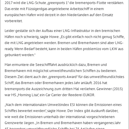
2017 wird die LNG-Schute „greenports 1“ die bremenports-Flotte verstärken.
Das erste mit Flüssigerdgas angetriebene Arbeitsschiff in einem
europäischen Hafen wird derzeit in den Niederlanden auf den Einsatz
vorbereitet.
Leider gestalte sich der Aufbau einer LNG-Infrastruktur in den bremischen
Häfen noch schwierig, sagte Howe. „Es gibt einfach noch nicht genug Schiffe,
die mit LNG angetrieben werden. Bremen und Bremerhaven sind aber LNG-
ready. Wenn Bedarf besteht, kann in beiden Häfen problemlos vom LKW aus
gebunkert werden.“
Man ermuntere die Seeschifffahrt ausdrücklich dazu, Bremen und
Bremerhaven mit möglichst umweltfreundlichen Schiffen zu bedienen.
Diesem Ziel dient auch der „greenports Award“ für das umweltfreundlichstes
Schiff, das Bremen oder Bremerhaven jedes Jahr anläuft. 2016 hat
bremenports die Auszeichnung zum dritten Mal verliehen. Gewinner (2015)
war MS „Morning Lisa“, ein Car Carrier der Reederei EUKOR.
„Nach dem internationalen Umweltindex ESI können die Emissionen eines
Schiffes bewertet werden“, sagte Howe. Der Index gibt Auskunft darüber,
wie weit die Emissionen unterhalb der international vorgeschriebenen
Grenzwerte liegen. „In Bremen und Bremerhaven haben vergangenes Jahr
45 besonders umweltfreundliche Schiffe bei 76 Anläufen einen