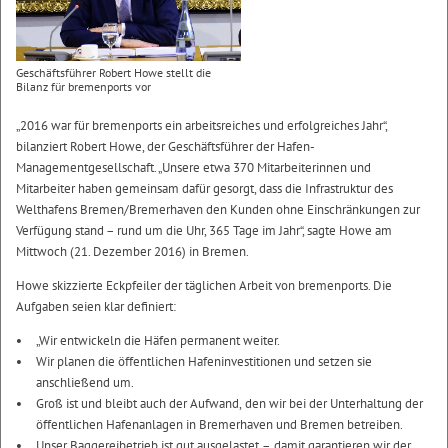
Geschäftsführer Robert Howe stellt die
Bilanz für bremenports vor
„2016 war für bremenports ein arbeitsreiches und erfolgreiches Jahr“,
bilanziert Robert Howe, der Geschäftsführer der Hafen-
Managementgesellschaft. „Unsere etwa 370 Mitarbeiterinnen und
Mitarbeiter haben gemeinsam dafür gesorgt, dass die Infrastruktur des
Welthafens Bremen/Bremerhaven den Kunden ohne Einschränkungen zur
Verfügung stand – rund um die Uhr, 365 Tage im Jahr“, sagte Howe am
Mittwoch (21. Dezember 2016) in Bremen.
Howe skizzierte Eckpfeiler der täglichen Arbeit von bremenports. Die
Aufgaben seien klar definiert:
„Wir entwickeln die Häfen permanent weiter.
Wir planen die öffentlichen Hafeninvestitionen und setzen sie
anschließend um.
Groß ist und bleibt auch der Aufwand, den wir bei der Unterhaltung der
öffentlichen Hafenanlagen in Bremerhaven und Bremen betreiben.
Unser Baggereibetrieb ist gut ausgelastet – damit garantieren wir der