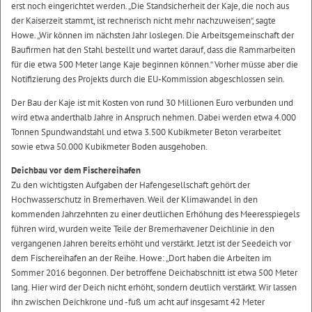
erst noch eingerichtet werden. „Die Standsicherheit der Kaje, die noch aus
der Kaiserzeit stammt, ist rechnerisch nicht mehr nachzuweisen“, sagte
Howe. „Wir können im nächsten Jahr loslegen. Die Arbeitsgemeinschaft der
Baufirmen hat den Stahl bestellt und wartet darauf, dass die Rammarbeiten
für die etwa 500 Meter lange Kaje beginnen können.“ Vorher müsse aber die
Notifizierung des Projekts durch die EU-Kommission abgeschlossen sein.
Der Bau der Kaje ist mit Kosten von rund 30 Millionen Euro verbunden und
wird etwa anderthalb Jahre in Anspruch nehmen. Dabei werden etwa 4.000
Tonnen Spundwandstahl und etwa 3.500 Kubikmeter Beton verarbeitet
sowie etwa 50.000 Kubikmeter Boden ausgehoben.
Deichbau vor dem Fischereihafen
Zu den wichtigsten Aufgaben der Hafengesellschaft gehört der
Hochwasserschutz in Bremerhaven. Weil der Klimawandel in den
kommenden Jahrzehnten zu einer deutlichen Erhöhung des Meeresspiegels
führen wird, wurden weite Teile der Bremerhavener Deichlinie in den
vergangenen Jahren bereits erhöht und verstärkt. Jetzt ist der Seedeich vor
dem Fischereihafen an der Reihe. Howe: „Dort haben die Arbeiten im
Sommer 2016 begonnen. Der betroffene Deichabschnitt ist etwa 500 Meter
lang. Hier wird der Deich nicht erhöht, sondern deutlich verstärkt. Wir lassen
ihn zwischen Deichkrone und -fuß um acht auf insgesamt 42 Meter