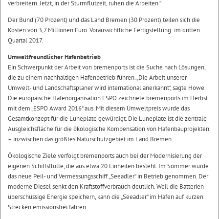
verbreitern. Jetzt, in der Sturmflutzeit, ruhen die Arbeiten.“
Der Bund (70 Prozent) und das Land Bremen (30 Prozent) teilen sich die
Kosten von 3,7 Millionen Euro. Voraussichtliche Fertigstellung: im dritten
Quartal 2017.
Umweltfreundlicher Hafenbetrieb
Ein Schwerpunkt der Arbeit von bremenports ist die Suche nach Lösungen,
die zu einem nachhaltigen Hafenbetrieb führen. „Die Arbeit unserer
Umwelt- und Landschaftsplaner wird international anerkannt“, sagte Howe.
Die europäische Hafenorganisation ESPO zeichnete bremenports im Herbst
mit dem „ESPO Award 2016“ aus. Mit diesem Umweltpreis wurde das
Gesamtkonzept für die Luneplate gewürdigt. Die Luneplate ist die zentrale
Ausgleichsfläche für die ökologische Kompensation von Hafenbauprojekten
– inzwischen das größtes Naturschutzgebiet im Land Bremen.
Ökologische Ziele verfolgt bremenports auch bei der Modernisierung der
eigenen Schiffsflotte, die aus etwa 20 Einheiten besteht. Im Sommer wurde
das neue Peil- und Vermessungsschiff „Seeadler“ in Betrieb genommen. Der
moderne Diesel senkt den Kraftstoffverbrauch deutlich. Weil die Batterien
überschüssige Energie speichern, kann die „Seeadler“ im Hafen auf kurzen
Strecken emissionsfrei fahren.