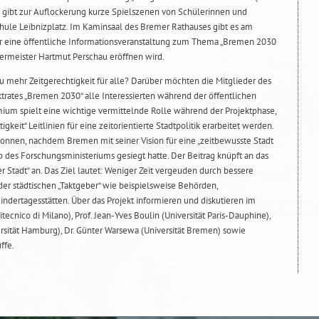
 gibt zur Auflockerung kurze Spielszenen von Schülerinnen und
chule Leibnizplatz. Im Kaminsaal des Bremer Rathauses gibt es am
r eine öffentliche Informationsveranstaltung zum Thema „Bremen 2030
germeister Hartmut Perschau eröffnen wird.
 mehr Zeitgerechtigkeit für alle? Darüber möchten die Mitglieder des
rates „Bremen 2030“ alle Interessierten während der öffentlichen
mium spielt eine wichtige vermittelnde Rolle während der Projektphase,
igkeit“ Leitlinien für eine zeitorientierte Stadtpolitik erarbeitet werden.
onnen, nachdem Bremen mit seiner Vision für eine „zeitbewusste Stadt
es Forschungsministeriums gesiegt hatte. Der Beitrag knüpft an das
r Stadt“ an. Das Ziel lautet: Weniger Zeit vergeuden durch bessere
er städtischen „Taktgeber“ wie beispielsweise Behörden,
ndertagesstätten. Über das Projekt informieren und diskutieren im
itecnico di Milano), Prof. Jean-Yves Boulin (Universität Paris-Dauphine),
ersität Hamburg), Dr. Günter Warsewa (Universität Bremen) sowie
ffe.