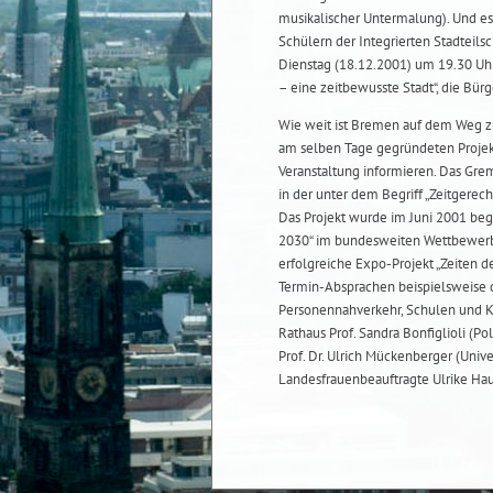
musikalischer Untermalung). Und es
Schülern der Integrierten Stadteils
Dienstag (18.12.2001) um 19.30 Uh
– eine zeitbewusste Stadt“, die Bür
Wie weit ist Bremen auf dem Weg zu
am selben Tage gegründeten Projekt
Veranstaltung informieren. Das Gre
in der unter dem Begriff „Zeitgerecht
Das Projekt wurde im Juni 2001 beg
2030“ im bundesweiten Wettbewerb d
erfolgreiche Expo-Projekt „Zeiten de
Termin-Absprachen beispielsweise d
Personennahverkehr, Schulen und Ki
Rathaus Prof. Sandra Bonfiglioli (Pol
Prof. Dr. Ulrich Mückenberger (Univ
Landesfrauenbeauftragte Ulrike Hau