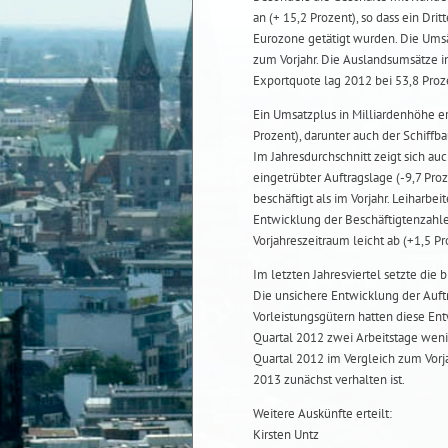
an (+ 15,2 Prozent), so dass ein D
Eurozone getätigt wurden. Die Ums
zum Vorjahr. Die Auslandsumsätze in
Exportquote lag 2012 bei 53,8 Proze
Ein Umsatzplus in Milliardenhöhe e
Prozent), darunter auch der Schiffb
Im Jahresdurchschnitt zeigt sich auc
eingetrübter Auftragslage (-9,7 Pr
beschäftigt als im Vorjahr. Leiharbei
Entwicklung der Beschäftigtenzahle
Vorjahreszeitraum leicht ab (+1,5 Pr
Im letzten Jahresviertel setzte die
Die unsichere Entwicklung der Auf
Vorleistungsgütern hatten diese Entw
Quartal 2012 zwei Arbeitstage weni
Quartal 2012 im Vergleich zum Vorja
2013 zunächst verhalten ist.
Weitere Auskünfte erteilt:
Kirsten Untz