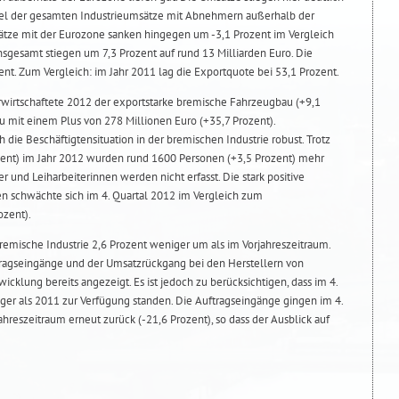
rittel der gesamten Industrieumsätze mit Abnehmern außerhalb der
ätze mit der Eurozone sanken hingegen um -3,1 Prozent im Vergleich
sgesamt stiegen um 7,3 Prozent auf rund 13 Milliarden Euro. Die
nt. Zum Vergleich: im Jahr 2011 lag die Exportquote bei 53,1 Prozent.
rwirtschaftete 2012 der exportstarke bremische Fahrzeugbau (+9,1
au mit einem Plus von 278 Millionen Euro (+35,7 Prozent).
h die Beschäftigtensituation in der bremischen Industrie robust. Trotz
ozent) im Jahr 2012 wurden rund 1600 Personen (+3,5 Prozent) mehr
ter und Leiharbeiterinnen werden nicht erfasst. Die stark positive
n schwächte sich im 4. Quartal 2012 im Vergleich zum
ozent).
 bremische Industrie 2,6 Prozent weniger um als im Vorjahreszeitraum.
tragseingänge und der Umsatzrückgang bei den Herstellern von
icklung bereits angezeigt. Es ist jedoch zu berücksichtigen, dass im 4.
ger als 2011 zur Verfügung standen. Die Auftragseingänge gingen im 4.
hreszeitraum erneut zurück (-21,6 Prozent), so dass der Ausblick auf