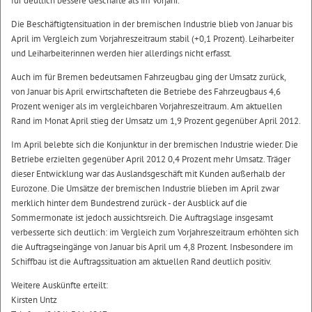
für deutlich bessere Geschäfte als im Vorjahr.
Die Beschäftigtensituation in der bremischen Industrie blieb von Januar bis
April im Vergleich zum Vorjahreszeitraum stabil (+0,1 Prozent). Leiharbeiter
und Leiharbeiterinnen werden hier allerdings nicht erfasst.
Auch im für Bremen bedeutsamen Fahrzeugbau ging der Umsatz zurück,
von Januar bis April erwirtschafteten die Betriebe des Fahrzeugbaus 4,6
Prozent weniger als im vergleichbaren Vorjahreszeitraum. Am aktuellen
Rand im Monat April stieg der Umsatz um 1,9 Prozent gegenüber April 2012.
Im April belebte sich die Konjunktur in der bremischen Industrie wieder. Die
Betriebe erzielten gegenüber April 2012 0,4 Prozent mehr Umsatz. Träger
dieser Entwicklung war das Auslandsgeschäft mit Kunden außerhalb der
Eurozone. Die Umsätze der bremischen Industrie blieben im April zwar
merklich hinter dem Bundestrend zurück - der Ausblick auf die
Sommermonate ist jedoch aussichtsreich. Die Auftragslage insgesamt
verbesserte sich deutlich: im Vergleich zum Vorjahreszeitraum erhöhten sich
die Auftragseingänge von Januar bis April um 4,8 Prozent. Insbesondere im
Schiffbau ist die Auftragssituation am aktuellen Rand deutlich positiv.
Weitere Auskünfte erteilt:
Kirsten Untz