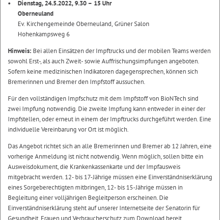
Dienstag, 24.5.2022, 9.30 – 15 Uhr
Oberneuland
Ev. Kirchengemeinde Oberneuland, Grüner Salon
Hohenkampsweg 6
Hinweis:
Bei allen Einsätzen der Impftrucks und der mobilen Teams werden
sowohl Erst-, als auch Zweit- sowie Auffrischungsimpfungen angeboten.
Sofern keine medizinischen Indikatoren dagegensprechen, können sich
Bremerinnen und Bremer den Impfstoff aussuchen.
Für den vollständigen Impfschutz mit dem Impfstoff von BioNTech sind
zwei Impfung notwendig. Die zweite Impfung kann entweder in einer der
Impfstellen, oder erneut in einem der Impftrucks durchgeführt werden. Eine
individuelle Vereinbarung vor Ort ist möglich.
Das Angebot richtet sich an alle Bremerinnen und Bremer ab 12 Jahren, eine
vorherige Anmeldung ist nicht notwendig. Wenn möglich, sollen bitte ein
Ausweisdokument, die Krankenkassenkarte und der Impfausweis
mitgebracht werden. 12- bis 17-Jährige müssen eine Einverständniserklärung
eines Sorgeberechtigten mitbringen, 12- bis 15-Jährige müssen in
Begleitung einer volljährigen Begleitperson erscheinen. Die
Einverständniserklärung steht auf unserer Internetseite der Senatorin für
Gesundheit, Frauen und Verbraucherschutz zum Download bereit.