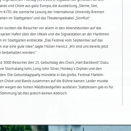
nds und Chöre aus ganz Europa, die Ausstellung „Sterne, See,
m KITO, die szenische Lesung der International University Bremen
garten im Stadtgarten“ und das Theaterspektakel „Sinnflut“.
 lockten die Besucher vor allem in den Abendstunden auf das
sacker Hafen über den Utkiek und die Signalstation an der Maritimen
 im Stadtgarten erstreckte. „Das Festival vom September auf das
r eine gute Idee“, sagte Müller-Henicz: „Wir sind uns bereits jetzt
in beibehalten werden.“
nd 3000 Besucher den 25. Geburtstag des Chors „Hart Backbord“. Dazu
wie Stormalang John, Long John Silver, Monkey´s Orphan und den
den. Die Geburtstagsparty mündete in das große, Festival Maritim-
den Chöre und Bands zusammen auf die Bühne kamen. Leider musste
ahr wegen der hohen Waldbrandgefahr ausfallen. Stattdessen gab es für
Stimmung tat dies jedoch keinen Abbruch.