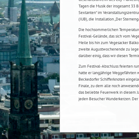
Tagen die Musik der insgesamt 33 Ba
Sextanten“ im Veranstaltungszentru
(IUB), die Installation „Der Sternen
Die hochsommerlichen Temperaturen
Festival-Gelände, das sich vom Vege
Meile bis hin zum Vegesacker Balkon
zweite Augustwochenende zu legen wa
darüber einig, dass wir diesen Term
Zum Festival-Abschluss feierten ru
hatte er langjährige Weggefährten 
Beckedorfer Schifferknoten eingela
Finale, zu dem alle noch anwesen
das beliebte Feuerwerk in diesem J
jeden Besucher Wunderkerzen. Der 