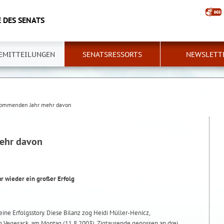
 DES SENATS
EMITTEILUNGEN
SENATSRESSORTS
NEWSLETT
ommenden Jahr mehr davon
ehr davon
r wieder ein großer Erfolg
 eine Erfolgsstory. Diese Bilanz zog Heidi Müller-Henicz,
ng Vegesack, am Montag (11.8.2003). Zigtausende genossen an drei