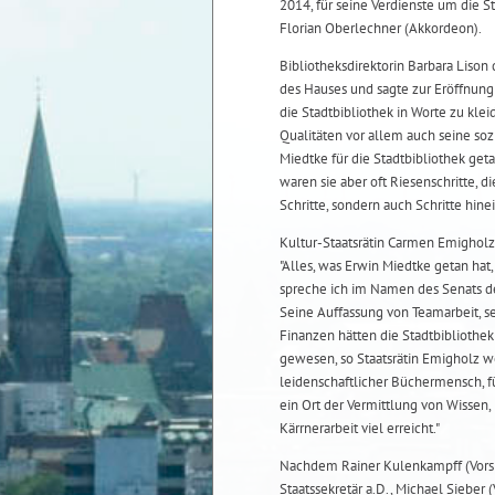
2014, für seine Verdienste um die 
Florian Oberlechner (Akkordeon).
Bibliotheksdirektorin Barbara Lison
des Hauses und sagte zur Eröffnung ih
die Stadtbibliothek in Worte zu kle
Qualitäten vor allem auch seine soz
Miedtke für die Stadtbibliothek get
waren sie aber oft Riesenschritte, 
Schritte, sondern auch Schritte hine
Kultur-Staatsrätin Carmen Emigholz
"Alles, was Erwin Miedtke getan hat
spreche ich im Namen des Senats d
Seine Auffassung von Teamarbeit, 
Finanzen hätten die Stadtbibliothe
gewesen, so Staatsrätin Emigholz wei
leidenschaftlicher Büchermensch, fü
ein Ort der Vermittlung von Wissen, 
Kärrnerarbeit viel erreicht."
Nachdem Rainer Kulenkampff (Vorsit
Staatssekretär a.D., Michael Sieber