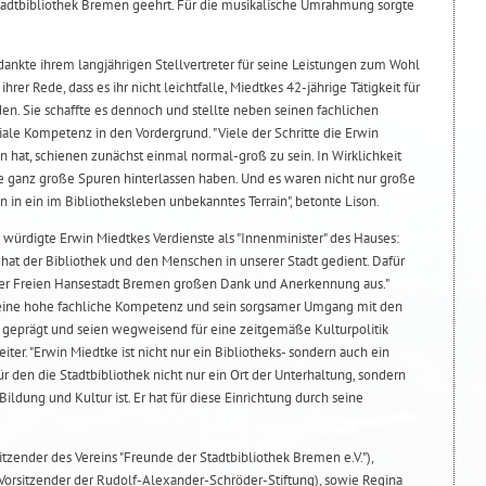
Stadtbibliothek Bremen geehrt. Für die musikalische Umrahmung sorgte
 dankte ihrem langjährigen Stellvertreter für seine Leistungen zum Wohl
rer Rede, dass es ihr nicht leichtfalle, Miedtkes 42-jährige Tätigkeit für
iden. Sie schaffte es dennoch und stellte neben seinen fachlichen
iale Kompetenz in den Vordergrund. "Viele der Schritte die Erwin
an hat, schienen zunächst einmal normal-groß zu sein. In Wirklichkeit
die ganz große Spuren hinterlassen haben. Und es waren nicht nur große
in in ein im Bibliotheksleben unbekanntes Terrain", betonte Lison.
 würdigte Erwin Miedtkes Verdienste als "Innenminister" des Hauses:
, hat der Bibliothek und den Menschen in unserer Stadt gedient. Dafür
er Freien Hansestadt Bremen großen Dank und Anerkennung aus."
seine hohe fachliche Kompetenz und sein sorgsamer Umgang mit den
k geprägt und seien wegweisend für eine zeitgemäße Kulturpolitik
ter. "Erwin Miedtke ist nicht nur ein Bibliotheks- sondern auch ein
r den die Stadtbibliothek nicht nur ein Ort der Unterhaltung, sondern
Bildung und Kultur ist. Er hat für diese Einrichtung durch seine
zender des Vereins "Freunde der Stadtbibliothek Bremen e.V."),
 (Vorsitzender der Rudolf-Alexander-Schröder-Stiftung), sowie Regina