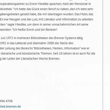
Kooperationspartner zu Erwin Miedtke sprachen, hielt der Pensionär in
ibliothek: "Ich hatte das Glück einen Beruf zu haben, den ich stets sehr
gabengebieten gelebt habe, die mir übertragen wurden. Das Motiv, das
: Es war Neugier und die Lust, mit Literatur und Information zu arbeiten
iten." sagte Miedtke, um dann in seiner unnachahmlichen Art seine
beenden: "Ich heiße Erwin und bin Rentner!
Juli 1972 in mehreren Bibliotheken des Bremer Systems tätig
1991 in das Lektorat und übernahm 2000 die Stelle des
der Leitung des Bereichs "Bibliotheken, Medien, Information" war er
literarische und künstlerische Themen. Seit 10 Jahren ist er auch für die
 der Leiter der Literarischen Woche Bremen.
 496 4708
othek.bremen.de