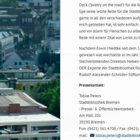
Dyck ("poetry on the road") für die 
Spe seine letzte Rede für die Stadtb
gerne in all den verschiedenen Auf
mich getrieben hat, ist sehr einfach
und vor allem für Menschen zu arbe
Rede mit einem Zitat von Loriot zu 
Nachdem Erwin Miedtke seit dem 1. 
gewesen war, wechselte er im Jahr 
Stellvertretenden Direktors. Neben 
DER Experte der Stadtbibliothek für 
Rudolf-Alexander-Schröder-Stiftung
Pressekontakt:
Tobias Peters
Stadtbibliothek Bremen
- Presse- & Öffentlichkeitsarbeit -
Am Wall 201
28195 Bremen
Fon: (0421) 361 4708 / Fax: (0421)
mail:
tobias.peters@stadtbibli