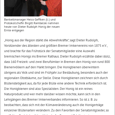
Bankettmanager Heico Geffken (li.) und
Protokollchefin Birgitt Rambalski nahmen
heute von Dieter Rudolph Honig der neuen
Ernte entgegen
„Honig aus der Region stärkt die Abwehrkräfte“, sagt Dieter Rudolph,
Vorsitzender des ältesten und größten Bremer Imkervereins von 1875 e.V.,
und brachte für das Frühstück der Senatsmitglieder eine Auswahl
bremischen Honigs ins Bremer Rathaus. Dieter Rudolph erzählte dabei stolz,
dass 160 Freizeit- und zwei Berufsimker in Bremen den Honig von rund 800
Bienenvölkern auf den Markt bringen. Die Honigbienen überwintern
übrigens als Volk und sind im Frühjahr zur Bestäubung, besonders auch der
regionalen Obstbäume, zur Stelle. Diese Honigbienen zeichnen sich durch
Blütenstetigkeit aus, da für jede Blüte eine andere Technik erforderlich ist.
Die Honigbienen sind also Spezialisten. Der Honig ist ein reines
Naturprodukt und wer mehr darüber wissen möchte, kann sich in den
Lehrgängen des Bremer Imkerverbandes informieren. So ist z. B. zu
beobachten, dass sich mit der Klimaveränderung auch die Honigerträge
einzelner Blütenarten verändern. Zu den Favoriten der Senatsmitglieder, so