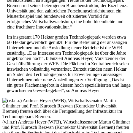
bereitzustellen, ist aufgegangen. Heute ist der Technologiepark
Bremen mit seiner heterogenen Branchenstruktur, der Exzellenz-
Universität und den zahlreichen Forschungseinrichtungen ein
Musterbeispiel und bundesweit oft zitiertes Vorbild für
erfolgreiches Wirtschaftswachstum, eine hohe Ideendichte und
eine fruchtbare Innovationskultur.“
Im insgesamt 170 Hektar großen Technologiepark werden etwa
60 Hektar gewerblich genutzt. Für die Betreuung der ansässigen
Unternehmen und die Ansiedlung neuer Betriebe ist die WFB
zuständig. „Das Interesse am Technologiepark ist über die Jahre
ungebrochen hoch“, bilanziert Andreas Heyer, Vorsitzender der
Geschäftsführung der WFB. Die Flächen im Zentralbereich seien
inzwischen vollständig vermarktet. Zurzeit stünden neun Hektar
im Süden des Technologieparks für Erweiterungen ansässiger
Unternehmen oder neue Ansiedlungen zur Verfügung. „Das ist
ein gutes Flächenangebot in diesem hoch spezialisierten und lange
gewachsenen Gewerbegebiet“, so Andreas Heyer.
(v.l.n.r.) Andreas Heyer (WFB), Wirtschaftssenator Martin Günthner
und Prof. Kurosch Rezwan (Konrektor Universität Bremen) freuten
sich über die Fertigstellung der Infrastruktur im Technologiepark