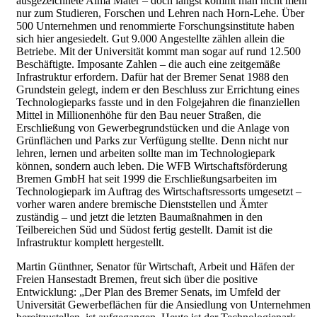
ausgezeichnete Alma Mater – doch längst kommt man nicht mehr
nur zum Studieren, Forschen und Lehren nach Horn-Lehe. Über
500 Unternehmen und renommierte Forschungsinstitute haben
sich hier angesiedelt. Gut 9.000 Angestellte zählen allein die
Betriebe. Mit der Universität kommt man sogar auf rund 12.500
Beschäftigte. Imposante Zahlen – die auch eine zeitgemäße
Infrastruktur erfordern. Dafür hat der Bremer Senat 1988 den
Grundstein gelegt, indem er den Beschluss zur Errichtung eines
Technologieparks fasste und in den Folgejahren die finanziellen
Mittel in Millionenhöhe für den Bau neuer Straßen, die
Erschließung von Gewerbegrundstücken und die Anlage von
Grünflächen und Parks zur Verfügung stellte. Denn nicht nur
lehren, lernen und arbeiten sollte man im Technologiepark
können, sondern auch leben. Die WFB Wirtschaftsförderung
Bremen GmbH hat seit 1999 die Erschließungsarbeiten im
Technologiepark im Auftrag des Wirtschaftsressorts umgesetzt –
vorher waren andere bremische Dienststellen und Ämter
zuständig – und jetzt die letzten Baumaßnahmen in den
Teilbereichen Süd und Südost fertig gestellt. Damit ist die
Infrastruktur komplett hergestellt.
Martin Günthner, Senator für Wirtschaft, Arbeit und Häfen der
Freien Hansestadt Bremen, freut sich über die positive
Entwicklung: „Der Plan des Bremer Senats, im Umfeld der
Universität Gewerbeflächen für die Ansiedlung von Unternehmen