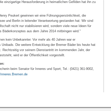
 Die einzigartige Herausforderung in heimatlichen Gefilden hat ihn zu
Henry Peukert gewinnen wir eine Führungspersönlichkeit, die
ee und Berlin in leitender Verantwortung gestanden hat. Wir sind
schaft nicht nur stabilisieren wird, sondern viele neue Ideen für
es Bäderkonzeptes aus dem Jahre 2014 mitbringen wird."
emen kein Unbekannter. Vor mehr als 40 Jahren war er
des Unibads. Die weitere Entwicklung der Bremer Bäder bis heute hat
gt. Rechtzeitig vor seinem Dienstantritt im kommenden Jahr, der
ststeht, wird er der Öffentlichkeit vorgestellt.
en:
cherin beim Senator für Inneres und Sport, Tel.: (0421) 361-9002,
r@Inneres.Bremen.de