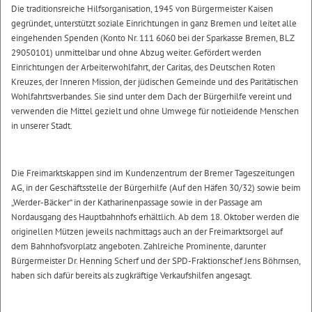
Die traditionsreiche Hilfsorganisation, 1945 von Bürgermeister Kaisen
gegründet, unterstützt soziale Einrichtungen in ganz Bremen und leitet alle
eingehenden Spenden (Konto Nr. 111 6060 bei der Sparkasse Bremen, BLZ
29050101) unmittelbar und ohne Abzug weiter. Gefördert werden
Einrichtungen der Arbeiterwohlfahrt, der Caritas, des Deutschen Roten
Kreuzes, der Inneren Mission, der jüdischen Gemeinde und des Paritätischen
Wohlfahrtsverbandes. Sie sind unter dem Dach der Bürgerhilfe vereint und
verwenden die Mittel gezielt und ohne Umwege für notleidende Menschen
in unserer Stadt.
Die Freimarktskappen sind im Kundenzentrum der Bremer Tageszeitungen
AG, in der Geschäftsstelle der Bürgerhilfe (Auf den Häfen 30/32) sowie beim
„Werder-Bäcker“ in der Katharinenpassage sowie in der Passage am
Nordausgang des Hauptbahnhofs erhältlich. Ab dem 18. Oktober werden die
originellen Mützen jeweils nachmittags auch an der Freimarktsorgel auf
dem Bahnhofsvorplatz angeboten. Zahlreiche Prominente, darunter
Bürgermeister Dr. Henning Scherf und der SPD-Fraktionschef Jens Böhrnsen,
haben sich dafür bereits als zugkräftige Verkaufshilfen angesagt.