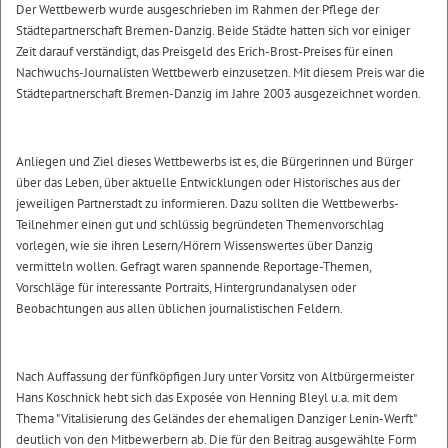
Der Wettbewerb wurde ausgeschrieben im Rahmen der Pflege der
Städtepartnerschaft Bremen-Danzig. Beide Städte hatten sich vor einiger
Zeit darauf verständigt, das Preisgeld des Erich-Brost-Preises für einen
Nachwuchs-Journalisten Wettbewerb einzusetzen. Mit diesem Preis war die
Städtepartnerschaft Bremen-Danzig im Jahre 2003 ausgezeichnet worden.
Anliegen und Ziel dieses Wettbewerbs ist es, die Bürgerinnen und Bürger
über das Leben, über aktuelle Entwicklungen oder Historisches aus der
jeweiligen Partnerstadt zu informieren. Dazu sollten die Wettbewerbs-
Teilnehmer einen gut und schlüssig begründeten Themenvorschlag
vorlegen, wie sie ihren Lesern/Hörern Wissenswertes über Danzig
vermitteln wollen. Gefragt waren spannende Reportage-Themen,
Vorschläge für interessante Portraits, Hintergrundanalysen oder
Beobachtungen aus allen üblichen journalistischen Feldern.
Nach Auffassung der fünfköpfigen Jury unter Vorsitz von Altbürgermeister
Hans Koschnick hebt sich das Exposée von Henning Bleyl u.a. mit dem
Thema "Vitalisierung des Geländes der ehemaligen Danziger Lenin-Werft"
deutlich von den Mitbewerbern ab. Die für den Beitrag ausgewählte Form