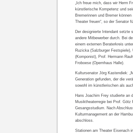
„Ich freue mich, dass wir Herrn F
künstlerische Kompetenz und sein
Bremerinnen und Bremer können s
Theater freuen“, so der Senator fü
Der designierte Intendant setzte
andere Mitbewerber durch. Bei de
einem externen Beraterkreis unter
Ruzicka (Salzburger Festspiele),
(Komponist), Prof. Hermann Rauh
Froboese (Opernhaus Halle).
Kultursenator Jörg Kastendiek: „
Generation gefunden, der die ver
sowohl im künstlerischen als auch
Hans Joachim Frey studierte an 
Musiktheaterregie bei Prof. Götz F
Gesangsstudium. Nach Abschluss
Kulturmanagement an der Hambur
abschloss.
Stationen am Theater Eisenach in