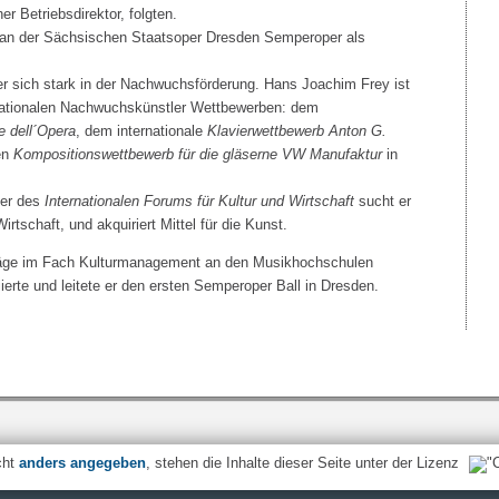
er Betriebsdirektor, folgten.
 an der Sächsischen Staatsoper Dresden Semperoper als
 er sich stark in der Nachwuchsförderung. Hans Joachim Frey ist
rnationalen Nachwuchskünstler Wettbewerben: dem
e dell´Opera
, dem internationale
Klavierwettbewerb Anton G.
en
Kompositionswettbewerb für die gläserne VW Manufaktur
in
der des
Internationalen Forums für Kultur und Wirtschaft
sucht er
rtschaft, und akquiriert Mittel für die Kunst.
räge im Fach Kulturmanagement an den Musikhochschulen
ierte und leitete er den ersten Semperoper Ball in Dresden.
cht
anders angegeben
, stehen die Inhalte dieser Seite unter der Lizenz