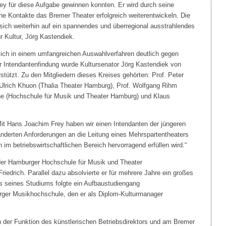
rey für diese Aufgabe gewinnen konnten. Er wird durch seine
e Kontakte das Bremer Theater erfolgreich weiterentwickeln. Die
ich weiterhin auf ein spannendes und überregional ausstrahlendes
r Kultur, Jörg Kastendiek.
 sich in einem umfangreichen Auswahlverfahren deutlich gegen
r Intendantenfindung wurde Kultursenator Jörg Kastendiek von
stützt. Zu den Mitgliedern dieses Kreises gehörten: Prof. Peter
 Ulrich Khuon (Thalia Theater Hamburg), Prof. Wolfgang Rihm
e (Hochschule für Musik und Theater Hamburg) und Klaus
Mit Hans Joachim Frey haben wir einen Intendanten der jüngeren
änderten Anforderungen an die Leitung eines Mehrspartentheaters
 im betriebswirtschaftlichen Bereich hervorragend erfüllen wird.“
der Hamburger Hochschule für Musik und Theater
riedrich. Parallel dazu absolvierte er für mehrere Jahre ein großes
 seines Studiums folgte ein Aufbaustudiengang
ger Musikhochschule, den er als Diplom-Kulturmanager
 der Funktion des künstlerischen Betriebsdirektors und am Bremer