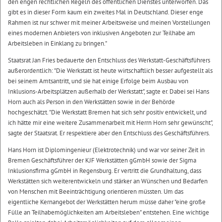
den engen rechtlichen Regeln des öffentlichen Dienstes unterworfen. Das
gibt es in dieser Form kaum ein zweites Mal in Deutschland. Dieser enge
Rahmen ist nur schwer mit meiner Arbeitsweise und meinen Vorstellungen
eines modernen Anbieters von inklusiven Angeboten zur Teilhabe am
Arbeitsleben in Einklang zu bringen."
Staatsrat Jan Fries bedauerte den Entschluss des Werkstatt-Geschäftsführers
außerordentlich: "Die Werkstatt ist heute wirtschaftlich besser aufgestellt als
bei seinem Amtsantritt, und sie hat einige Erfolge beim Ausbau von
Inklusions-Arbeitsplätzen außerhalb der Werkstatt", sagte er. Dabei sei Hans
Horn auch als Person in den Werkstätten sowie in der Behörde
hochgeschätzt. "Die Werkstatt Bremen hat sich sehr positiv entwickelt, und
ich hätte mir eine weitere Zusammenarbeit mit Herrn Horn sehr gewünscht",
sagte der Staatsrat. Er respektiere aber den Entschluss des Geschäftsführers.
Hans Horn ist Diplomingenieur (Elektrotechnik) und war vor seiner Zeit in
Bremen Geschäftsführer der KJF Werkstätten gGmbH sowie der Sigma
Inklusionsfirma gGmbH in Regensburg. Er vertritt die Grundhaltung, dass
Werkstätten sich weiterentwickeln und stärker an Wünschen und Bedarfen
von Menschen mit Beeinträchtigung orientieren müssten. Um das
eigentliche Kernangebot der Werkstätten herum müsse daher "eine große
Fülle an Teilhabemöglichkeiten am Arbeitsleben" entstehen. Eine wichtige