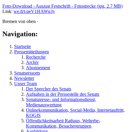
Foto-Download - Auszug Festschrift - Fotostrecke
(jpg, 2.7 MB)
Link:
we.tl/t-peV1HAWg3y
Bremen von oben ·
Navigation:
Startseite
Pressemitteilungen
Recherche
Archiv
Abonnement
Senatsressorts
Newsletter
Unser Team
Der Sprecher des Senats
Aufgaben in der Pressestelle des Senats
Senatspresse- und Informationsdienst,
Medienauswertung
Onlinekommunikation, Social-Media, Internetauftritt,
KOGIS
Öffentlichkeitsarbeit Rathaus, Welterbe-
Kommunikation, Besuchergruppen
Ausbildung