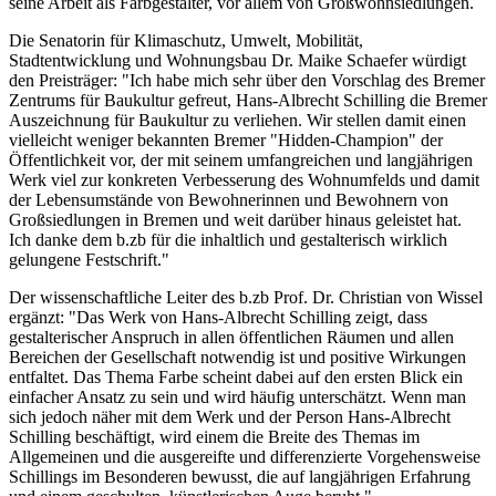
seine Arbeit als Farbgestalter, vor allem von Großwohnsiedlungen.
Die Senatorin für Klimaschutz, Umwelt, Mobilität,
Stadtentwicklung und Wohnungsbau Dr. Maike Schaefer würdigt
den Preisträger: "Ich habe mich sehr über den Vorschlag des Bremer
Zentrums für Baukultur gefreut, Hans-Albrecht Schilling die Bremer
Auszeichnung für Baukultur zu verliehen. Wir stellen damit einen
vielleicht weniger bekannten Bremer "Hidden-Champion" der
Öffentlichkeit vor, der mit seinem umfangreichen und langjährigen
Werk viel zur konkreten Verbesserung des Wohnumfelds und damit
der Lebensumstände von Bewohnerinnen und Bewohnern von
Großsiedlungen in Bremen und weit darüber hinaus geleistet hat.
Ich danke dem b.zb für die inhaltlich und gestalterisch wirklich
gelungene Festschrift."
Der wissenschaftliche Leiter des b.zb Prof. Dr. Christian von Wissel
ergänzt: "Das Werk von Hans-Albrecht Schilling zeigt, dass
gestalterischer Anspruch in allen öffentlichen Räumen und allen
Bereichen der Gesellschaft notwendig ist und positive Wirkungen
entfaltet. Das Thema Farbe scheint dabei auf den ersten Blick ein
einfacher Ansatz zu sein und wird häufig unterschätzt. Wenn man
sich jedoch näher mit dem Werk und der Person Hans-Albrecht
Schilling beschäftigt, wird einem die Breite des Themas im
Allgemeinen und die ausgereifte und differenzierte Vorgehensweise
Schillings im Besonderen bewusst, die auf langjährigen Erfahrung