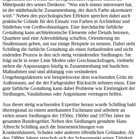
Mittelpunkt des seines Denkens: "Was mich immer interessiert hat,
ist der städtebauliche Zusammenhang, der durch Farbe akzentuiert
wird." Neben den psychologischen Effekten sprechen dabei auch
praktische Gründe für den Einsatz von Farben in Architektur und
Städtebau von Großwohnanlagen. Eine durchdachte farbliche
Gestaltung kann architektonische Elemente oder Details betonen,
Quartiere und eine Adressbildung schaffen, Orientierung im
Straßenraum geben, um nur einige Beispiele zu nennen. Dabei sieht
Schilling die farbliche Gestaltung als einen fortlaufenden und nicht
endenden Prozess in den sich stetig verändernden Siedlungen. Sie
folgt nicht in erster Linie Moden oder Geschmacksfragen, vielmehr
stehen die Anpassungen häufig in Zusammenhang mit baulichen
Maßnahmen und sind abhängig von veränderten
Umgebungsfaktoren wie beispielsweise dem wachsenden Grün im
Außenraum, auf die der Farbgestalter Rücksicht nehmen muss. Eine
gute farbliche Gestaltung kann dabei Probleme wie Eintönigkeit der
Siedlungen, Vandalismus oder Angsträume verringern helfen.
Aus dieser stetig wachsenden Expertise heraus wurde Schilling bald
überregional zu einem anerkannten Fachmann und arbeitete an
vielen neuen Siedlungen der 1950er, 1960er und 1970er Jahre im
gesamten Bundesgebiet. Neben den Siedlungen gestaltete Hans
Albrecht Schilling auch die Inneneinrichtungen von
Krankenhäusern, Schulen oder anderen öffentlichen Gebäuden. Ab
den 1980er Jahren verschob sich der Schwerpunkt seiner Tätigkeit