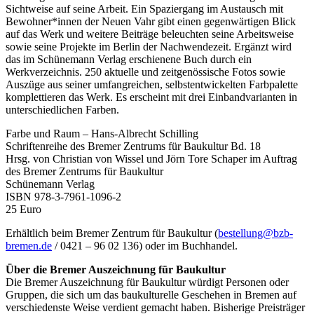
Sichtweise auf seine Arbeit. Ein Spaziergang im Austausch mit
Bewohner*innen der Neuen Vahr gibt einen gegenwärtigen Blick
auf das Werk und weitere Beiträge beleuchten seine Arbeitsweise
sowie seine Projekte im Berlin der Nachwendezeit. Ergänzt wird
das im Schünemann Verlag erschienene Buch durch ein
Werkverzeichnis. 250 aktuelle und zeitgenössische Fotos sowie
Auszüge aus seiner umfangreichen, selbstentwickelten Farbpalette
komplettieren das Werk. Es erscheint mit drei Einbandvarianten in
unterschiedlichen Farben.
Farbe und Raum – Hans-Albrecht Schilling
Schriftenreihe des Bremer Zentrums für Baukultur Bd. 18
Hrsg. von Christian von Wissel und Jörn Tore Schaper im Auftrag
des Bremer Zentrums für Baukultur
Schünemann Verlag
ISBN 978-3-7961-1096-2
25 Euro
Erhältlich beim Bremer Zentrum für Baukultur (
bestellung@bzb-
bremen.de
/ 0421 – 96 02 136) oder im Buchhandel.
Über die Bremer Auszeichnung für Baukultur
Die Bremer Auszeichnung für Baukultur würdigt Personen oder
Gruppen, die sich um das baukulturelle Geschehen in Bremen auf
verschiedenste Weise verdient gemacht haben. Bisherige Preisträger