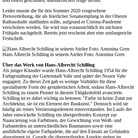
und einem geschulten, künstlerischen Auge beruht."
Leider musste die für den Sommer 2020 vorgesehene
Preisverleihung, die als feierlicher Senatsempfang in der Oberen
Rathaushalle stattfinden sollte, aufgrund er Corona-Pandemie
verschoben werden. Sie wird nun voraussichtlich im nächsten
Frühjahr nachgeholt. Bereits jetzt erscheint aber eine umfangreiche
Festschrift.
Hans Albrecht Schilling in seinem Atelier Foto: Antonina Gern
Über das Werk von Hans-Albrecht Schilling
Als junger Künstler wurde Hans-Albrecht Schilling 1954 für die
Farbgestaltung der Gartenstadt Vahr und später der Neuen Vahr
engagiert. Zu dieser Zeit gab es wenige Vorbilder für diese
spezialisierte Form der gestalterischen Arbeit, sodass Hans-Albrecht
Schilling zu einem Pionier in diesem Tätigkeitsfeld avancierte.
Schilling ist es dabei wichtig zu betonen: "Farbe ist keine Zutat zur
Architektur, sie ist ein Element der Baukunst." Dennoch wird sie
häufig als reines Verzierungselement missverstanden. Im Laufe der
Jahre entwickelte Schilling ein übergreifendes Konzept zur
Nuancierung von Farbtönen, der Gewichtung von Weiß- und
Farbanteilen an unterschiedlichen Baumassen sowie eine
ausführliche eigene Farbpalette, die auf den Einsatz an Gebäuden
abgestimmt ist. Gerade die übergreifenden Aspekte stehen im