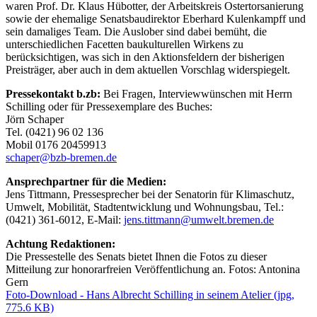
waren Prof. Dr. Klaus Hübotter, der Arbeitskreis Ostertorsanierung
sowie der ehemalige Senatsbaudirektor Eberhard Kulenkampff und
sein damaliges Team. Die Auslober sind dabei bemüht, die
unterschiedlichen Facetten baukulturellen Wirkens zu
berücksichtigen, was sich in den Aktionsfeldern der bisherigen
Preisträger, aber auch in dem aktuellen Vorschlag widerspiegelt.
Pressekontakt b.zb:
Bei Fragen, Interviewwünschen mit Herrn
Schilling oder für Pressexemplare des Buches:
Jörn Schaper
Tel. (0421) 96 02 136
Mobil 0176 20459913
schaper@bzb-bremen.de
Ansprechpartner für die Medien:
Jens Tittmann, Pressesprecher bei der Senatorin für Klimaschutz,
Umwelt, Mobilität, Stadtentwicklung und Wohnungsbau, Tel.:
(0421) 361-6012, E-Mail:
jens.tittmann@umwelt.bremen.de
Achtung Redaktionen:
Die Pressestelle des Senats bietet Ihnen die Fotos zu dieser
Mitteilung zur honorarfreien Veröffentlichung an. Fotos: Antonina
Gern
Foto-Download - Hans Albrecht Schilling in seinem Atelier
(jpg,
775.6 KB)