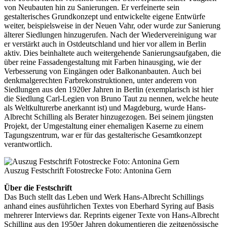
von Neubauten hin zu Sanierungen. Er verfeinerte sein
gestalterisches Grundkonzept und entwickelte eigene Entwürfe
weiter, beispielsweise in der Neuen Vahr, oder wurde zur Sanierung
älterer Siedlungen hinzugerufen. Nach der Wiedervereinigung war
er verstärkt auch in Ostdeutschland und hier vor allem in Berlin
aktiv. Dies beinhaltete auch weitergehende Sanierungsaufgaben, die
über reine Fassadengestaltung mit Farben hinausging, wie der
Verbesserung von Eingängen oder Balkonanbauten. Auch bei
denkmalgerechten Farbrekonstruktionen, unter anderem von
Siedlungen aus den 1920er Jahren in Berlin (exemplarisch ist hier
die Siedlung Carl-Legien von Bruno Taut zu nennen, welche heute
als Weltkulturerbe anerkannt ist) und Magdeburg, wurde Hans-
Albrecht Schilling als Berater hinzugezogen. Bei seinem jüngsten
Projekt, der Umgestaltung einer ehemaligen Kaserne zu einem
Tagungszentrum, war er für das gestalterische Gesamtkonzept
verantwortlich.
Auszug Festschrift Fotostrecke Foto: Antonina Gern
Über die Festschrift
Das Buch stellt das Leben und Werk Hans-Albrecht Schillings
anhand eines ausführlichen Textes von Eberhard Syring auf Basis
mehrerer Interviews dar. Reprints eigener Texte von Hans-Albrecht
Schilling aus den 1950er Jahren dokumentieren die zeitgenössische