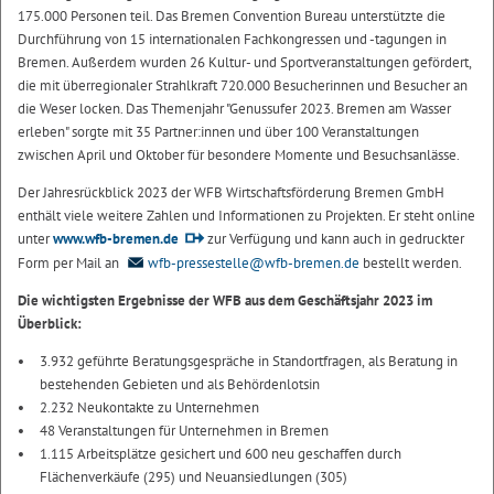
175.000 Personen teil. Das Bremen Convention Bureau unterstützte die
Durchführung von 15 internationalen Fachkongressen und -tagungen in
Bremen. Außerdem wurden 26 Kultur- und Sportveranstaltungen gefördert,
die mit überregionaler Strahlkraft 720.000 Besucherinnen und Besucher an
die Weser locken. Das Themenjahr "Genussufer 2023. Bremen am Wasser
erleben" sorgte mit 35 Partner:innen und über 100 Veranstaltungen
zwischen April und Oktober für besondere Momente und Besuchsanlässe.
Der Jahresrückblick 2023 der WFB Wirtschaftsförderung Bremen GmbH
enthält viele weitere Zahlen und Informationen zu Projekten. Er steht online
unter
www.wfb-bremen.de
zur Verfügung und kann auch in gedruckter
Form per Mail an
wfb-pressestelle@wfb-bremen.de
bestellt werden.
Die wichtigsten Ergebnisse der WFB aus dem Geschäftsjahr 2023 im
Überblick:
3.932 geführte Beratungsgespräche in Standortfragen, als Beratung in
bestehenden Gebieten und als Behördenlotsin
2.232 Neukontakte zu Unternehmen
48 Veranstaltungen für Unternehmen in Bremen
1.115 Arbeitsplätze gesichert und 600 neu geschaffen durch
Flächenverkäufe (295) und Neuansiedlungen (305)