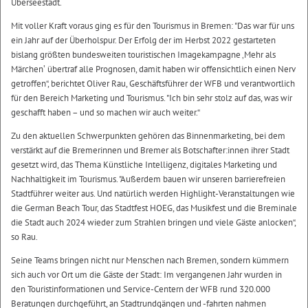
Überseestadt.
Mit voller Kraft voraus ging es für den Tourismus in Bremen: "Das war für uns
ein Jahr auf der Überholspur. Der Erfolg der im Herbst 2022 gestarteten
bislang größten bundesweiten touristischen Imagekampagne ‚Mehr als
Märchen‛ übertraf alle Prognosen, damit haben wir offensichtlich einen Nerv
getroffen“, berichtet Oliver Rau, Geschäftsführer der WFB und verantwortlich
für den Bereich Marketing und Tourismus. "Ich bin sehr stolz auf das, was wir
geschafft haben – und so machen wir auch weiter.“
Zu den aktuellen Schwerpunkten gehören das Binnenmarketing, bei dem
verstärkt auf die Bremerinnen und Bremer als Botschafter:innen ihrer Stadt
gesetzt wird, das Thema Künstliche Intelligenz, digitales Marketing und
Nachhaltigkeit im Tourismus. "Außerdem bauen wir unseren barrierefreien
Stadtführer weiter aus. Und natürlich werden Highlight-Veranstaltungen wie
die German Beach Tour, das Stadtfest HOEG, das Musikfest und die Breminale
die Stadt auch 2024 wieder zum Strahlen bringen und viele Gäste anlocken“,
so Rau.
Seine Teams bringen nicht nur Menschen nach Bremen, sondern kümmern
sich auch vor Ort um die Gäste der Stadt: Im vergangenen Jahr wurden in
den Touristinformationen und Service-Centern der WFB rund 320.000
Beratungen durchgeführt, an Stadtrundgängen und -fahrten nahmen