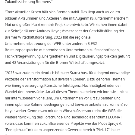
Zukunftssicherung Bremens.“
"Trotz aktueller Krisen hält sich Bremen stabil. Das liegt auch an vielen
lokalen Akteurinnen und Akteuren, die mit Augenmaß, unternehmerischem
Mut und großer Marktkenntnis Projekte entwickeln. Wir stehen ihnen dabei
zur Seite“, erläutert Andreas Heyer, Vorsitzender der Geschäftsführung der
Bremer Wirtschaftsförderung. 2023 hat die regionale
Unternehmensbetreuung der WFB unter anderem 3.932
Beratungsgespräche mit bremischen Unternehmen zu Standortfragen,
Fachkräftegewinnung, Energiethemen und Digitalisierungsprojekten geführt
und 48 Veranstaltungen für die Bremer Wirtschaft umgesetzt.
"2023 war zudem ein deutlich hörbarer Startschuss für dringend notwendige
Prozesse der Transformation auf diversen Ebenen. Dazu gehören Themen
wie Energieversorgung, Künstliche Intelligenz, Nachhaltigkeit oder der
Wandel der Innenstädte. An all diesen Themen arbeiten wir intensiv – nicht
nur intern, sondern vor allem, um Unternehmen vor Ort zu beraten und
ihnen optimale Rahmenbedingungen und Services anbieten zu können“, so
Heyer weiter. Gemeinsam mit dem Wirtschaftsressort treibt die WFB die
Weiterentwicklung des Forschungs- und Technologiezentrums ECOMAT
voran, dazu kommen zukunftsweisende Projekte wie das Modellprojekt
"Energiehaus“ mit dem angrenzenden Gewerbebereich "Piek 17“ in der