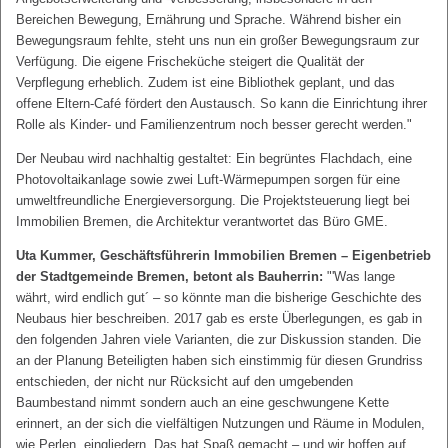
Bereichen Bewegung, Ernährung und Sprache. Während bisher ein
Bewegungsraum fehlte, steht uns nun ein großer Bewegungsraum zur
Verfügung. Die eigene Frischeküche steigert die Qualität der
Verpflegung erheblich. Zudem ist eine Bibliothek geplant, und das
offene Eltern-Café fördert den Austausch. So kann die Einrichtung ihrer
Rolle als Kinder- und Familienzentrum noch besser gerecht werden."
Der Neubau wird nachhaltig gestaltet: Ein begrüntes Flachdach, eine
Photovoltaikanlage sowie zwei Luft-Wärmepumpen sorgen für eine
umweltfreundliche Energieversorgung. Die Projektsteuerung liegt bei
Immobilien Bremen, die Architektur verantwortet das Büro GME.
Uta Kummer, Geschäftsführerin Immobilien Bremen – Eigenbetrieb
der Stadtgemeinde Bremen, betont als Bauherrin:
"'Was lange
währt, wird endlich gut´ – so könnte man die bisherige Geschichte des
Neubaus hier beschreiben. 2017 gab es erste Überlegungen, es gab in
den folgenden Jahren viele Varianten, die zur Diskussion standen. Die
an der Planung Beteiligten haben sich einstimmig für diesen Grundriss
entschieden, der nicht nur Rücksicht auf den umgebenden
Baumbestand nimmt sondern auch an eine geschwungene Kette
erinnert, an der sich die vielfältigen Nutzungen und Räume in Modulen,
wie Perlen, eingliedern. Das hat Spaß gemacht – und wir hoffen auf