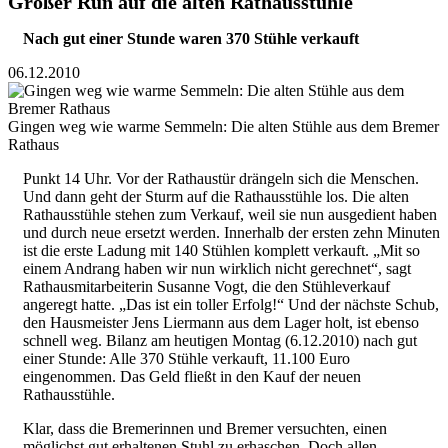
Großer Run auf die alten Rathausstühle
Nach gut einer Stunde waren 370 Stühle verkauft
06.12.2010
Gingen weg wie warme Semmeln: Die alten Stühle aus dem Bremer
Rathaus
Punkt 14 Uhr. Vor der Rathaustür drängeln sich die Menschen.
Und dann geht der Sturm auf die Rathausstühle los. Die alten
Rathausstühle stehen zum Verkauf, weil sie nun ausgedient haben
und durch neue ersetzt werden. Innerhalb der ersten zehn Minuten
ist die erste Ladung mit 140 Stühlen komplett verkauft. „Mit so
einem Andrang haben wir nun wirklich nicht gerechnet“, sagt
Rathausmitarbeiterin Susanne Vogt, die den Stühleverkauf
angeregt hatte. „Das ist ein toller Erfolg!“ Und der nächste Schub,
den Hausmeister Jens Liermann aus dem Lager holt, ist ebenso
schnell weg. Bilanz am heutigen Montag (6.12.2010) nach gut
einer Stunde: Alle 370 Stühle verkauft, 11.100 Euro
eingenommen. Das Geld fließt in den Kauf der neuen
Rathausstühle.
Klar, dass die Bremerinnen und Bremer versuchten, einen
möglichst gut erhaltenen Stuhl zu erhaschen. Doch allen