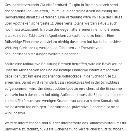
Gesundheitssenatorin Claudia Bernhard: "Es gibt in Bremen ausreichend
hochdosierte Jod-Tabletten, um im Falle der radioaktiven Belastung die
Bevölkerung damit zu versorgen. Eine Verteilung wäre im Falle des Falles
über Apotheken sichergestellt. Diese Verteilpläne werden aktuell auch
nochmals aktualisiert. Ich bitte deswegen alle Bremerinnen und Bremer,
jetzt keine Jod-Tabletten in Apotheken zu kaufen und zu horten. Eine
frühzeitige Einnahme von viel zu niedrig dosiertem Jod hat keine positive
Wirkung. Gleichzeitig werden Jod-Tabletten zur Therapie von
Schilddrüsenerkrankungen weiterhin benötigt."
Sollte eine radioaktive Belastung Bremen betreffen, wird die Bevölkerung
über die Ausgabe von Jod und die richtige Einnahme informiert. Jod wird
dabei benutzt, um eine sogenannte Jodblockade in der Schilddrüse zu
erreichen. Damit wird verhindert, dass radioaktives Jod in der Schilddrüse
aufgenommen wird. Um diese Jodblockade zu erreichen, ist die Einnahme
von sehr hoch dosiertem Jod nötig. Außerdem muss die Einnahme in einem
kleinen Zeitfenster von wenigen Stunden vor und nach dem Kontakt mit
radioaktivem Jod erfolgen. Eine vorherige, präventive Einnahme ist nicht
wirkungsvoll.
Weitere Informationen sind auf der Internetseite des Bundesministeriums für
Umwelt, Naturschutz, nukleare Sicherheit und Verbraucherschutz zu finden: