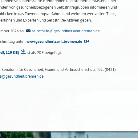
 können sich interessierte Bremerinnen und Bremern umfassend über
inden von gesundheitsbezogenen Selbsthilfegruppen informieren und
nblicken in das Zuwendungsverfahren und weiteren wertvollen Tipps,
ertinnen und Experten und Selbsthilfe-Aktiven geben.
vember 2024 an
selbsthilfe@gesundheitsamt.bremen.de
.
chmittag unter:
www.gesundheitsamt.bremen.de
pdf, 119 KB)
ist als PDF beigefügt.
r Senatorin für Gesundheit, Frauen und Verbraucherschutz, Tel.: (0421)
ens@gesundheit.bremen.de