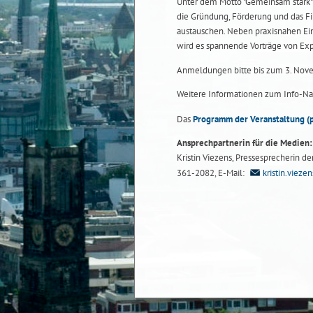
Unter dem Motto "Gemeinsam stark"
die Gründung, Förderung und das F
austauschen. Neben praxisnahen Ei
wird es spannende Vorträge von Exp
Anmeldungen bitte bis zum 3. No
Weitere Informationen zum Info-Na
Das
Programm der Veranstaltung
(
Ansprechpartnerin für die Medien:
Kristin Viezens, Pressesprecherin de
361-2082, E-Mail:
kristin.viez