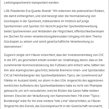
Lieblingssportverein transportiert werden.
LSB-Präsidentin Eva Quante-Brandt: "Wir erkennen die potenziellen Risiken,
die damit einhergehen, und sind besorgt über die Normalisierung von
Glücksspiel in der Sportwelt, insbesondere im Hinblick auf junge
Sportlerinnen und Sportler. Ein Verzicht jeglicher Sportwettenwerbung
bietet Sportvereinen und Verbänden die Möglichkeit, öffentlichkeitswirksam
ein Zeichen für einen verantwortungsbewussten Umgang mit dem Thema
Glücksspiel zu setzen und somit gesellschaftliche Verantwortung zu
übernehmen."
Zugleich zeigte sich Mäurer erleichtert, dass der Investoreneinstieg von CVC
in die DFL als gescheitert erklärt worden sei. Unabhängig davon, dass er die
zunehmende Kommerzialisierung des Fußballs sehr kritisch sehe, hätten bei
ihm alle Alarmglocken geschrillt, betonte Bremens Innen- und Sportsenator.
CVC ist Mehrheitseigner des Sportwettanbieters Tipico, der zunehmend auf
Märkte im Ausland strebt, vor allem in den USA. Angesichts des aggressiven
werblichen Auftretens des Sportwettanbieters habe es nicht viel Phantasie
gebraucht, um sich vorzustellen, welche Blüten das Ganze hätte treiben
können. Etwa bei der Veräußerung von Namensrechten. Mit einer "Tipico-
Bundesliga" wäre für ihn eine weitere "rote Linie" überschritten, so Mäurer.
"Angesichts des Elends, das Glücksspielsucht in der Gesellschaft verursacht,