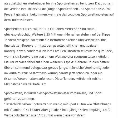
als zusätzlichen Werbeträger für ihre Sportwetten zu benutzen. Dazu sollen
die Vereine ihre Trikots für die jungen Sportlerinnen und Sportler bis zu 70
Prozent günstiger bekommen, wenn sie das Logo des Sportwettanbieters auf
dem Trikot zulassen.
Sportsenator Ulrich Mäurer: "1,3 Millionen Menschen sind aktuell
glücksspielsüchtig. Weitere 3,25 Millionen Menschen stehen auf der Kippe.
Tendenz steigend. Nicht nur die Betroffenen leiden und verspielen ihre
finanziellen Reserven, mit all den gesellschaftlichen und sozialen
Konsequenzen, sondern auch ihre Familien." Insofern sei es keine gute Idee,
wenn sich Sportvereine von einem Wettanbieter sponsern lassen würden.
Mäurer verwies dabei auf einen weiteren Aspekt: Mehrere Studien hätten
übereinstimmend belegt, dass gerade junge, männliche Vereinsmitglieder
im Verhältnis zur Gesamtbevölkerung bereits jetzt schon häufiger ein
riskantes Wettverhalten aufwiesen. Diese Tendenz würde mit solchen
Maßnahmen weiter befeuert.
Sportwetten, so würden es Sportwettanbieter vorgaukeln, und Sport
gehörten zusammen.
"Tatsächlich haben Spotwetten so wenig mit Sport zu tun wie Obstschnaps
mit Vitaminen", so Mäurer. Aber gerade Minderjährige seien empfänglich für
Werbebotschaften aller Art, zumal wenn diese von ihrem