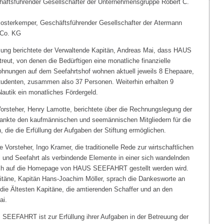
chäftsführender Gesellschafter der Unternehmensgruppe Robert C.
Klosterkemper, Geschäftsführender Gesellschafter der Atermann
 Co. KG
lung berichtete der Verwaltende Kapitän, Andreas Mai, dass HAUS
ut, von denen die Bedürftigen eine monatliche finanzielle
ohnungen auf dem Seefahrtshof wohnen aktuell jeweils 8 Ehepaare,
tudenten, zusammen also 37 Personen. Weiterhin erhalten 9
autik ein monatliches Fördergeld.
orsteher, Henry Lamotte, berichtete über die Rechnungslegung der
kte den kaufmännischen und seemännischen Mitgliedern für die
 die die Erfüllung der Aufgaben der Stiftung ermöglichen.
 Vorsteher, Ingo Kramer, die traditionelle Rede zur wirtschaftlichen
und Seefahrt als verbindende Elemente in einer sich wandelnden
blich auf die Homepage von HAUS SEEFAHRT gestellt werden wird.
itäne, Kapitän Hans-Joachim Möller, sprach die Dankesworte an
 die Ältesten Kapitäne, die amtierenden Schaffer und an den
ai.
SEEFAHRT ist zur Erfüllung ihrer Aufgaben in der Betreuung der