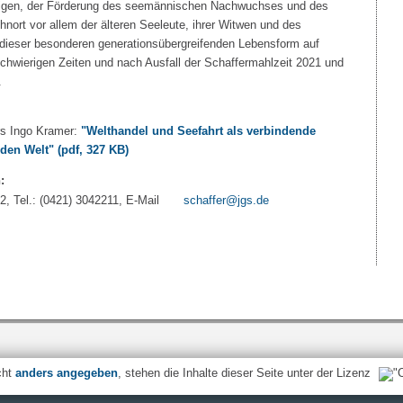
ftigen, der Förderung des seemännischen Nachwuchses und des
nort vor allem der älteren Seeleute, ihrer Witwen und des
ieser besonderen generationsübergreifenden Lebensform auf
hwierigen Zeiten und nach Ausfall der Schaffermahlzeit 2021 und
.
rs Ingo Kramer:
"Welthandel und Seefahrt als verbindende
nden Welt"
(pdf, 327 KB)
:
2, Tel.: (0421) 3042211, E-Mail
schaffer@jgs.de
cht
anders angegeben
, stehen die Inhalte dieser Seite unter der Lizenz