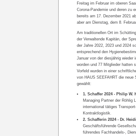
Freitag im Februar im oberen Saa
Corona-Pandemie und deren zu erw
bereits am 17. Dezember 2021 a
aber am Dienstag, dem 8. Februar
Am traditionellen Ort im Schütti
der Verwaltende Kapitän, der Spr
der Jahre 2022, 2023 und 2024 s
entsprechend den Hygienebestimm
Januar von der diesjährig wieder
worden und 77 Mitglieder hatten s
Vorfeld wurden in einer schriftl
von HAUS SEEFAHRT die neue Scha
gewählt:
1. Schaffer 2024 - Philip W. 
Managing Partner der Röhlig 
international tätiges Transpor
Kontraktlogistik.
2. Schafferin 2024 - Dr. Hei
Geschäftsführende Gesellsch
führendes Fachhandels-, Diens