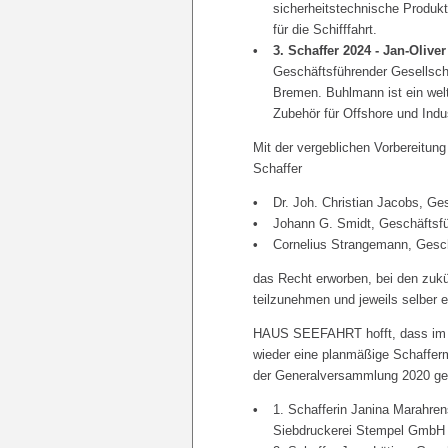
sicherheitstechnische Produk
für die Schifffahrt.
3. Schaffer 2024 - Jan-Oliv
Geschäftsführender Gesellsch
Bremen. Buhlmann ist ein welt
Zubehör für Offshore und Indus
Mit der vergeblichen Vorbereitun
Schaffer
Dr. Joh. Christian Jacobs, Ge
Johann G. Smidt, Geschäftsfü
Cornelius Strangemann, Gesc
das Recht erworben, bei den zukü
teilzunehmen und jeweils selber 
HAUS SEEFAHRT hofft, dass im J
wieder eine planmäßige Schafferma
der Generalversammlung 2020 ge
1. Schafferin Janina Marahre
Siebdruckerei Stempel GmbH