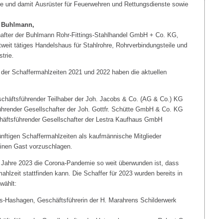
te und damit Ausrüster für Feuerwehren und Rettungsdienste sowie
er Buhlmann,
after der Buhlmann Rohr-Fittings-Stahlhandel GmbH + Co. KG,
weit tätiges Handelshaus für Stahlrohre, Rohrverbindungsteile und
trie.
g der Schaffermahlzeiten 2021 und 2022 haben die aktuellen
schäftsführender Teilhaber der Joh. Jacobs & Co. (AG & Co.) KG
hrender Gesellschafter der Joh. Gottfr. Schütte GmbH & Co. KG
häftsführender Gesellschafter der Lestra Kaufhaus GmbH
nftigen Schaffermahlzeiten als kaufmännische Mitglieder
einen Gast vorzuschlagen.
ahre 2023 die Corona-Pandemie so weit überwunden ist, dass
hlzeit stattfinden kann. Die Schaffer für 2023 wurden bereits in
wählt:
ns-Hashagen, Geschäftsführerin der H. Marahrens Schilderwerk