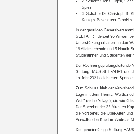
2. Schaffer Jens Lütjen, Ges
Spies
3. Schaffer Dr. Christoph B. 
König & Pavenstedt GmbH &
In der gestrigen Generalversamm
SEEFAHRT derzeit 96 Witwen betre
Unterstützung erhalten. In den W
16 Alleinstehende und 5 Nautik-S
Studentinnen und Studenten der N
Der Rechnungsprüfungsleitende V
Stiftung HAUS SEEFAHRT und dan
im Jahr 2021 geleisteten Spenden,
Zum Schluss hielt der Verwaltende
Lage mit dem Thema "Welthandel 
Welt" (siehe Anlage), die wie ü
Der Sprecher der 22 Ältesten Kap
die Vorsteher, die Ober-Alten und
Verwaltenden Kapitän, Andreas M
Die gemeinnützige Stiftung HAUS 