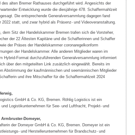
l des alten Bremer Rathauses durchgeführt wird. Angesichts der
artender Entwicklung wurde die diesjährige 478. Schaffermahlzeit
bgesagt. Die entsprechende Generalversammlung dagegen fand
 2022 statt, und zwar hybrid als Präsenz- und Videoveranstaltung.
ng, dem Sitz der Handelskammer Bremen trafen sich die Vorsteher,
echer der 22 Ältesten Kapitäne und die Schafferinnen und Schaffer
owie der Präses der Handelskammer coronaregelkonform
ungen der Handelskammer. Alle anderen Mitglieder waren im
 im Hybrid-Format durchzuführenden Generalversammlung informiert
ich über den mitgeteilten Link zusätzlich eingewählt. Bereits im
ichen Abstimmung der kaufmännischen und seemännischen Mitglieder
fferin und ihre Mitschaffer für die Schaffermahlzeit 2024
Herwig,
Logistics GmbH & Co. KG, Bremen. Röhlig Logistics ist ein
t- und Logistikunternehmen für See- und Luftfracht, Projekt- und
di Armbruster-Domeyer,
afterin der Domeyer GmbH & Co. KG, Bremen. Domeyer ist ein
tleistungs- und Herstellerunternehmen für Brandschutz- und