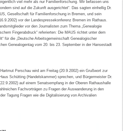
igentlich viel mehr als nur Familienforschung. Wir befassen uns
ondern sind auf die Zukunft ausgerichtet“. Das sagten einhellig Dr.
AUS, Gesellschaft für Familienforschung in Bremen, und sein
 (16.9.2002) vor der Landespressekonferenz Bremen im Rathaus.
tandsmitglieder vor den Journalisten zum Thema „Genealogie
schem Fingerabdruck“ referierten: Die MAUS richtet unter dem
lt“ für die „Deutsche Arbeitsgemeinschaft Genealogischer
hen Genealogentag vom 20. bis 23. September in der Hansestadt
Hartmut Perschau wird am Freitag (20.9.2002) ein Grußwort zur
Haus Schütting (Handelskammer) sprechen, und Bürgermeister Dr.
(22.9.2002) auf einem Senatsempfang in der Oberen Rathaushalle
zahlreichen Fachvorträgen zu Fragen der Auswanderung in den
der Tagung Fragen wie die Digitalisierung von Archivalien