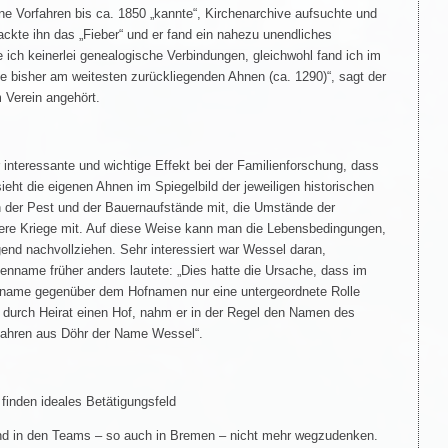
eine Vorfahren bis ca. 1850 „kannte“, Kirchenarchive aufsuchte und
packte ihn das „Fieber“ und er fand ein nahezu unendliches
 ich keinerlei genealogische Verbindungen, gleichwohl fand ich im
 bisher am weitesten zurückliegenden Ahnen (ca. 1290)“, sagt der
m Verein angehört.
 interessante und wichtige Effekt bei der Familienforschung, dass
ieht die eigenen Ahnen im Spiegelbild der jeweiligen historischen
 der Pest und der Bauernaufstände mit, die Umstände der
rere Kriege mit. Auf diese Weise kann man die Lebensbedingungen,
gend nachvollziehen. Sehr interessiert war Wessel daran,
enname früher anders lautete: „Dies hatte die Ursache, dass im
enname gegenüber dem Hofnamen nur eine untergeordnete Rolle
 durch Heirat einen Hof, nahm er in der Regel den Namen des
rfahren aus Döhr der Name Wessel“.
inden ideales Betätigungsfeld
nd in den Teams – so auch in Bremen – nicht mehr wegzudenken.