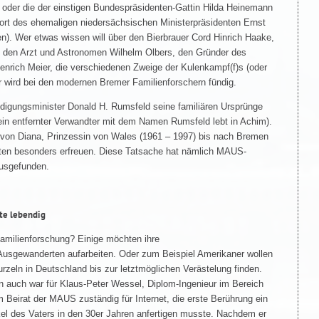
oder die der einstigen Bundespräsidenten-Gattin Hilda Heinemann
rt des ehemaligen niedersächsischen Ministerpräsidenten Ernst
n). Wer etwas wissen will über den Bierbrauer Cord Hinrich Haake,
 den Arzt und Astronomen Wilhelm Olbers, den Gründer des
nrich Meier, die verschiedenen Zweige der Kulenkampf(f)s (oder
r wird bei den modernen Bremer Familienforschern fündig.
digungsminister Donald H. Rumsfeld seine familiären Ursprünge
in entfernter Verwandter mit dem Namen Rumsfeld lebt in Achim).
 von Diana, Prinzessin von Wales (1961 – 1997) bis nach Bremen
aten besonders erfreuen. Diese Tatsache hat nämlich MAUS-
ausgefunden.
te lebendig
milienforschung? Einige möchten ihre
usgewanderten aufarbeiten. Oder zum Beispiel Amerikaner wollen
rzeln in Deutschland bis zur letztmöglichen Verästelung finden.
n auch war für Klaus-Peter Wessel, Diplom-Ingenieur im Bereich
 Beirat der MAUS zuständig für Internet, die erste Berührung ein
nkel des Vaters in den 30er Jahren anfertigen musste. Nachdem er