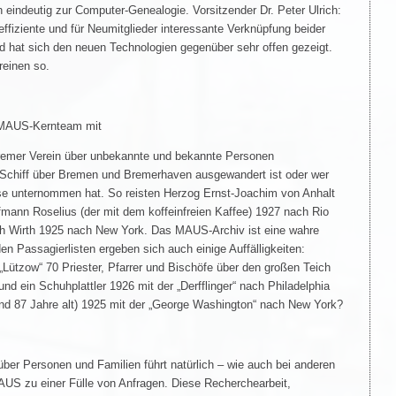
 eindeutig zur Computer-Genealogie. Vorsitzender Dr. Peter Ulrich:
effiziente und für Neumitglieder interessante Verknüpfung beider
 hat sich den neuen Technologien gegenüber sehr offen gezeigt.
reinen so.
m MAUS-Kernteam mit
emer Verein über unbekannte und bekannte Personen
Schiff über Bremen und Bremerhaven ausgewandert ist oder wer
eise unternommen hat. So reisten Herzog Ernst-Joachim von Anhalt
mann Roselius (der mit dem koffeinfreien Kaffee) 1927 nach Rio
ph Wirth 1925 nach New York. Das MAUS-Archiv ist eine wahre
en Passagierlisten ergeben sich auch einige Auffälligkeiten:
„Lützow“ 70 Priester, Pfarrer und Bischöfe über den großen Teich
und ein Schuhplattler 1926 mit der „Derfflinger“ nach Philadelphia
nd 87 Jahre alt) 1925 mit der „George Washington“ nach New York?
er Personen und Familien führt natürlich – wie auch bei anderen
US zu einer Fülle von Anfragen. Diese Recherchearbeit,