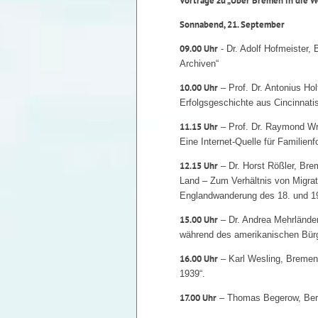
Vorträge zu „Über Bremen in die W
Sonnabend, 21. September
09.00 Uhr
- Dr. Adolf Hofmeister,
Archiven“
10.00 Uhr
– Prof. Dr. Antonius Ho
Erfolgsgeschichte aus Cincinnati
11.15 Uhr
– Prof. Dr. Raymond Wr
Eine Internet-Quelle für Familienf
12.15 Uhr
– Dr. Horst Rößler, Bre
Land – Zum Verhältnis von Migrat
Englandwanderung des 18. und 19
15.00 Uhr
– Dr. Andrea Mehrländer,
während des amerikanischen Bürge
16.00 Uhr
– Karl Wesling, Bremen:
1939“.
17.00 Uhr
– Thomas Begerow, Berli