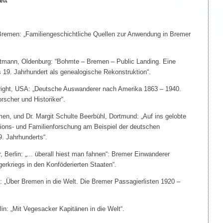
elt“
 Bremen: „Familiengeschichtliche Quellen zur Anwendung in Bremer
ltmann, Oldenburg: “Bohmte – Bremen – Public Landing. Eine
s 19. Jahrhundert als genealogische Rekonstruktion“.
ight, USA: „Deutsche Auswanderer nach Amerika 1863 – 1940.
orscher und Historiker“.
men, und Dr. Margit Schulte Beerbühl, Dortmund: „Auf ins gelobte
ions- und Familienforschung am Beispiel der deutschen
. Jahrhunderts“.
 Berlin: „... überall hiest man fahnen“: Bremer Einwanderer
rkriegs in den Konföderierten Staaten“.
 „Über Bremen in die Welt. Die Bremer Passagierlisten 1920 –
n: „Mit Vegesacker Kapitänen in die Welt“.