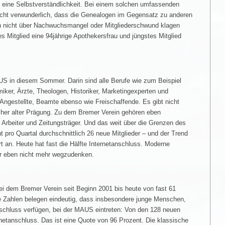
 eine Selbstverständlichkeit. Bei einem solchen umfassenden
icht verwunderlich, dass die Genealogen im Gegensatz zu anderen
n nicht über Nachwuchsmangel oder Mitgliederschwund klagen
s Mitglied eine 94jährige Apothekersfrau und jüngstes Mitglied
MAUS in diesem Sommer. Darin sind alle Berufe wie zum Beispiel
iker, Ärzte, Theologen, Historiker, Marketingexperten und
 Angestellte, Beamte ebenso wie Freischaffende. Es gibt nicht
cher alter Prägung. Zu dem Bremer Verein gehören eben
 Arbeiter und Zeitungsträger. Und das weit über die Grenzen des
pro Quartal durchschnittlich 26 neue Mitglieder – und der Trend
rt an. Heute hat fast die Hälfte Internetanschluss. Moderne
er eben nicht mehr wegzudenken.
bei dem Bremer Verein seit Beginn 2001 bis heute von fast 61
Die Zahlen belegen eindeutig, dass insbesondere junge Menschen,
anschluss verfügen, bei der MAUS eintreten: Von den 128 neuen
rnetanschluss. Das ist eine Quote von 96 Prozent. Die klassische