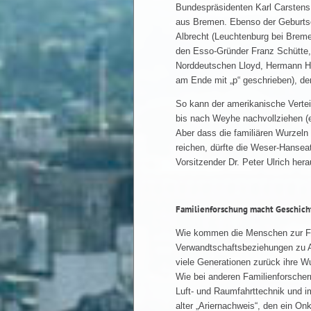
Bundespräsidenten Karl Carstens 
aus Bremen. Ebenso der Geburtso
Albrecht (Leuchtenburg bei Breme
den Esso-Gründer Franz Schütte,
Norddeutschen Lloyd, Hermann He
am Ende mit „p“ geschrieben), de
So kann der amerikanische Vertei
bis nach Weyhe nachvollziehen (e
Aber dass die familiären Wurzeln
reichen, dürfte die Weser-Hanse
Vorsitzender Dr. Peter Ulrich her
Familienforschung macht Geschich
Wie kommen die Menschen zur Fa
Verwandtschaftsbeziehungen zu A
viele Generationen zurück ihre Wu
Wie bei anderen Familienforscher
Luft- und Raumfahrttechnik und im
alter „Ariernachweis“, den ein O