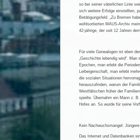
so bei seiner väterlichen Linie s
sich weitere Erfolge einstellten, 
Betätigungsfeld. „Zu Bremen habe
wohlsortierten MAUS-Archiv meine
42-jährige, der seit 12 Jahren de
Für viele Genealogen ist eben der
„Geschichte lebendig wird“. Man s
Epochen, man erlebt die Perioden
Leibeigenschaft, man erlebt meh
die sozialen Situationen hervorra
herauszufinden, warum der Famili
Westfälischen früher der Famili
spielte. Übernahm ein Mann z. B.
Hofes an. So wurde für seine Vo
Kein Nachwuchsmangel: Jüngere f
Das Internet und Datenbanken si