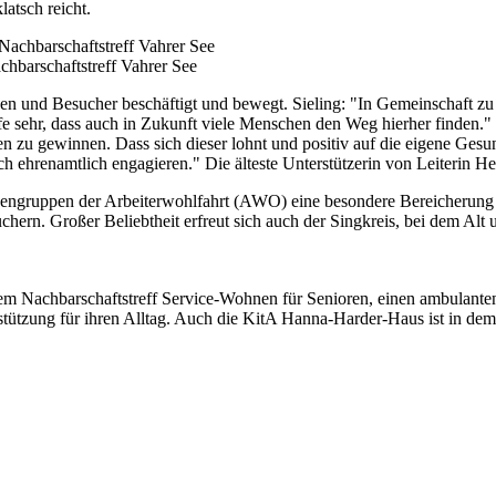
atsch reicht.
chbarschaftstreff Vahrer See
n und Besucher beschäftigt und bewegt. Sieling: "In Gemeinschaft zu s
ffe sehr, dass auch in Zukunft viele Menschen den Weg hierher finden."
n zu gewinnen. Dass sich dieser lohnt und positiv auf die eigene Gesu
h ehrenamtlich engagieren." Die älteste Unterstützerin von Leiterin Heik
ippengruppen der Arbeiterwohlfahrt (AWO) eine besondere Bereicherung
ern. Großer Beliebtheit erfreut sich auch der Singkreis, bei dem Alt
chbarschaftstreff Service-Wohnen für Senioren, einen ambulanten Pf
stützung für ihren Alltag. Auch die KitA Hanna-Harder-Haus ist in de