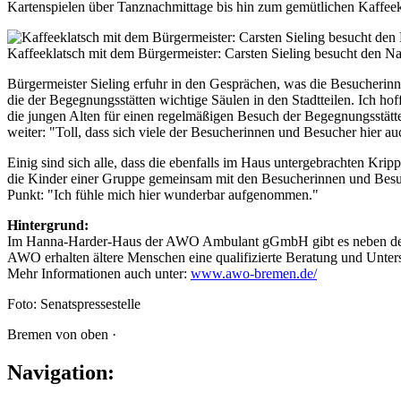
Kartenspielen über Tanznachmittage bis hin zum gemütlichen Kaffeekl
Kaffeeklatsch mit dem Bürgermeister: Carsten Sieling besucht den Na
Bürgermeister Sieling erfuhr in den Gesprächen, was die Besucherinne
die der Begegnungsstätten wichtige Säulen in den Stadtteilen. Ich ho
die jungen Alten für einen regelmäßigen Besuch der Begegnungsstätte
weiter: "Toll, dass sich viele der Besucherinnen und Besucher hier auc
Einig sind sich alle, dass die ebenfalls im Haus untergebrachten Kr
die Kinder einer Gruppe gemeinsam mit den Besucherinnen und Besuch
Punkt: "Ich fühle mich hier wunderbar aufgenommen."
Hintergrund:
Im Hanna-Harder-Haus der AWO Ambulant gGmbH gibt es neben dem Na
AWO erhalten ältere Menschen eine qualifizierte Beratung und Unter
Mehr Informationen auch unter:
www.awo-bremen.de/
Foto: Senatspressestelle
Bremen von oben ·
Navigation: