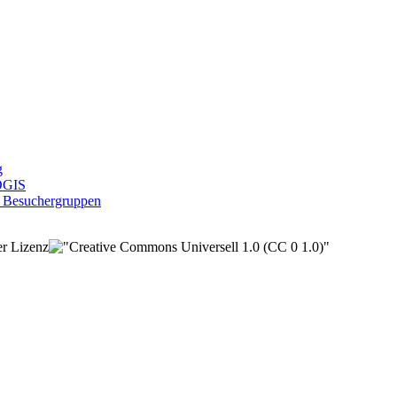
g
KOGIS
, Besuchergruppen
der Lizenz