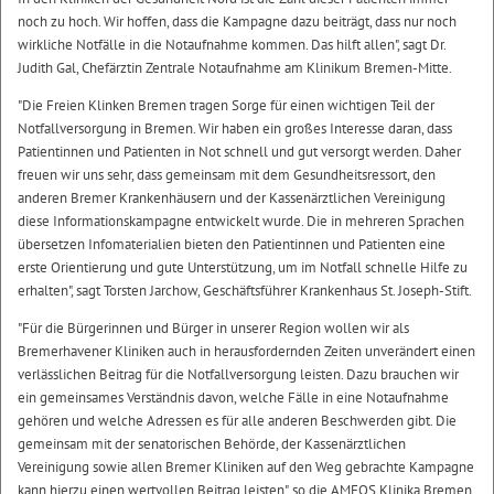
noch zu hoch. Wir hoffen, dass die Kampagne dazu beiträgt, dass nur noch
wirkliche Notfälle in die Notaufnahme kommen. Das hilft allen", sagt Dr.
Judith Gal, Chefärztin Zentrale Notaufnahme am Klinikum Bremen-Mitte.
"Die Freien Klinken Bremen tragen Sorge für einen wichtigen Teil der
Notfallversorgung in Bremen. Wir haben ein großes Interesse daran, dass
Patientinnen und Patienten in Not schnell und gut versorgt werden. Daher
freuen wir uns sehr, dass gemeinsam mit dem Gesundheitsressort, den
anderen Bremer Krankenhäusern und der Kassenärztlichen Vereinigung
diese Informationskampagne entwickelt wurde. Die in mehreren Sprachen
übersetzen Infomaterialien bieten den Patientinnen und Patienten eine
erste Orientierung und gute Unterstützung, um im Notfall schnelle Hilfe zu
erhalten", sagt Torsten Jarchow, Geschäftsführer Krankenhaus St. Joseph-Stift.
"Für die Bürgerinnen und Bürger in unserer Region wollen wir als
Bremerhavener Kliniken auch in herausfordernden Zeiten unverändert einen
verlässlichen Beitrag für die Notfallversorgung leisten. Dazu brauchen wir
ein gemeinsames Verständnis davon, welche Fälle in eine Notaufnahme
gehören und welche Adressen es für alle anderen Beschwerden gibt. Die
gemeinsam mit der senatorischen Behörde, der Kassenärztlichen
Vereinigung sowie allen Bremer Kliniken auf den Weg gebrachte Kampagne
kann hierzu einen wertvollen Beitrag leisten", so die AMEOS Klinika Bremen,