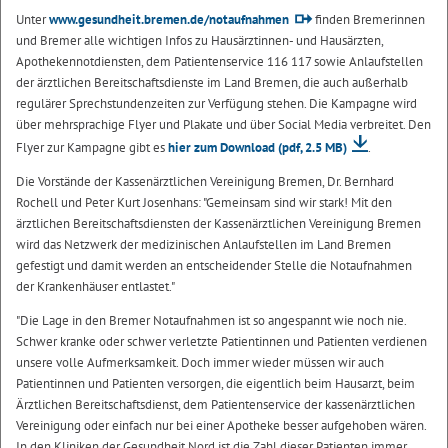
Unter
www.gesundheit.bremen.de/notaufnahmen
finden Bremerinnen
und Bremer alle wichtigen Infos zu Hausärztinnen- und Hausärzten,
Apothekennotdiensten, dem Patientenservice 116 117 sowie Anlaufstellen
der ärztlichen Bereitschaftsdienste im Land Bremen, die auch außerhalb
regulärer Sprechstundenzeiten zur Verfügung stehen. Die Kampagne wird
über mehrsprachige Flyer und Plakate und über Social Media verbreitet. Den
Flyer zur Kampagne gibt es
hier zum Download
(pdf, 2.5 MB)
.
Die Vorstände der Kassenärztlichen Vereinigung Bremen, Dr. Bernhard
Rochell und Peter Kurt Josenhans: "Gemeinsam sind wir stark! Mit den
ärztlichen Bereitschaftsdiensten der Kassenärztlichen Vereinigung Bremen
wird das Netzwerk der medizinischen Anlaufstellen im Land Bremen
gefestigt und damit werden an entscheidender Stelle die Notaufnahmen
der Krankenhäuser entlastet."
"Die Lage in den Bremer Notaufnahmen ist so angespannt wie noch nie.
Schwer kranke oder schwer verletzte Patientinnen und Patienten verdienen
unsere volle Aufmerksamkeit. Doch immer wieder müssen wir auch
Patientinnen und Patienten versorgen, die eigentlich beim Hausarzt, beim
Ärztlichen Bereitschaftsdienst, dem Patientenservice der kassenärztlichen
Vereinigung oder einfach nur bei einer Apotheke besser aufgehoben wären.
In den Kliniken der Gesundheit Nord ist die Zahl dieser Patienten immer