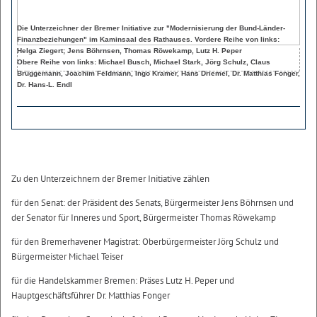
Die Unterzeichner der Bremer Initiative zur "Modernisierung der Bund-Länder-
Finanzbeziehungen" im Kaminsaal des Rathauses. Vordere Reihe von links:
Helga Ziegert; Jens Böhrnsen, Thomas Röwekamp, Lutz H. Peper
Obere Reihe von links: Michael Busch, Michael Stark, Jörg Schulz, Claus
Brüggemann, Joachim Feldmann, Ingo Kramer, Hans Driemel, Dr. Matthias Fonger,
Dr. Hans-L. Endl
Zu den Unterzeichnern der Bremer Initiative zählen
für den Senat: der Präsident des Senats, Bürgermeister Jens Böhrnsen und
der Senator für Inneres und Sport, Bürgermeister Thomas Röwekamp
für den Bremerhavener Magistrat: Oberbürgermeister Jörg Schulz und
Bürgermeister Michael Teiser
für die Handelskammer Bremen: Präses Lutz H. Peper und
Hauptgeschäftsführer Dr. Matthias Fonger