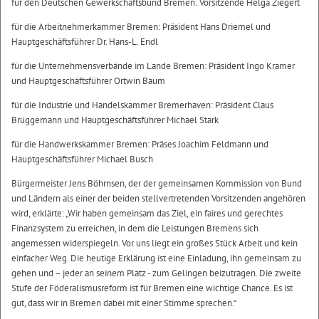
für den Deutschen Gewerkschaftsbund Bremen: Vorsitzende Helga Ziegert
für die Arbeitnehmerkammer Bremen: Präsident Hans Driemel und
Hauptgeschäftsführer Dr. Hans-L. Endl
für die Unternehmensverbände im Lande Bremen: Präsident Ingo Kramer
und Hauptgeschäftsführer Ortwin Baum
für die Industrie und Handelskammer Bremerhaven: Präsident Claus
Brüggemann und Hauptgeschäftsführer Michael Stark
für die Handwerkskammer Bremen: Präses Joachim Feldmann und
Hauptgeschäftsführer Michael Busch
Bürgermeister Jens Böhrnsen, der der gemeinsamen Kommission von Bund
und Ländern als einer der beiden stellvertretenden Vorsitzenden angehören
wird, erklärte: „Wir haben gemeinsam das Ziel, ein faires und gerechtes
Finanzsystem zu erreichen, in dem die Leistungen Bremens sich
angemessen widerspiegeln. Vor uns liegt ein großes Stück Arbeit und kein
einfacher Weg. Die heutige Erklärung ist eine Einladung, ihn gemeinsam zu
gehen und – jeder an seinem Platz - zum Gelingen beizutragen. Die zweite
Stufe der Föderalismusreform ist für Bremen eine wichtige Chance. Es ist
gut, dass wir in Bremen dabei mit einer Stimme sprechen.“