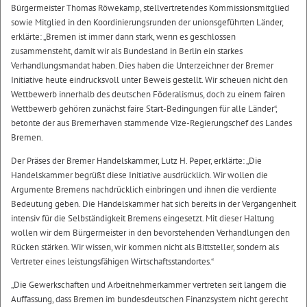
Bürgermeister Thomas Röwekamp, stellvertretendes Kommissionsmitglied
sowie Mitglied in den Koordinierungsrunden der unionsgeführten Länder,
erklärte: „Bremen ist immer dann stark, wenn es geschlossen
zusammensteht, damit wir als Bundesland in Berlin ein starkes
Verhandlungsmandat haben. Dies haben die Unterzeichner der Bremer
Initiative heute eindrucksvoll unter Beweis gestellt. Wir scheuen nicht den
Wettbewerb innerhalb des deutschen Föderalismus, doch zu einem fairen
Wettbewerb gehören zunächst faire Start-Bedingungen für alle Länder“,
betonte der aus Bremerhaven stammende Vize-Regierungschef des Landes
Bremen.
Der Präses der Bremer Handelskammer, Lutz H. Peper, erklärte: „Die
Handelskammer begrüßt diese Initiative ausdrücklich. Wir wollen die
Argumente Bremens nachdrücklich einbringen und ihnen die verdiente
Bedeutung geben. Die Handelskammer hat sich bereits in der Vergangenheit
intensiv für die Selbständigkeit Bremens eingesetzt. Mit dieser Haltung
wollen wir dem Bürgermeister in den bevorstehenden Verhandlungen den
Rücken stärken. Wir wissen, wir kommen nicht als Bittsteller, sondern als
Vertreter eines leistungsfähigen Wirtschaftsstandortes.“
„Die Gewerkschaften und Arbeitnehmerkammer vertreten seit langem die
Auffassung, dass Bremen im bundesdeutschen Finanzsystem nicht gerecht