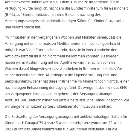
Antibiotikasäfte unbürokratisch aus dem Ausland zu importieren. Diese
Verfügung wurde möglich, nachdem das Bundesministerium für Gesundheit
(BMG), auf Bremer Initiative hin, eine Bekanntmachung des
Versorgungsmangels mit antibiotikahaltigen Säften für Kinder festgestellt
und veröffentlicht hat.
"Wir mussten in den vergangenen Wochen und Monaten sehen, dass die
Versorgung mit den normalsten Medikamenten nur noch eingeschränkt
möglich war. Viele Eltern haben erlebt, dass sie in ihrer Apotheke den
Antibiotikasaft für ihr Kind nicht mehr bekommen konnten. Deswegen
haben wir, in Abstimmung mit der Apothekerkammer, schon vor zwei
Wochen darauf hingewiesen, dass Apotheken in Bremen Antibiotikasäfte
selber herstellen dürfen. Allerdings ist die Eigenherstellung zeit- und
personalintensiv, daher hat diese Maßnahme im Moment noch nicht zu einer
nachhaltigen Entspannung der Lage geführt. Deswegen haben wir das BMG
am vergangenen Montag darum gebeten, den Versorgungsmangel
festzustellen. Dadurch haben wir jetzt eine zusätzliche Handlungsoption, die
wir umgehend nutzen", so Gesundheitssenatorin Claudia Bernhard.
Die Feststellung des Versorgungsmangels mit antibiotikahaltigen Säften für
Kinder nach Paragraf 79 Absatz 5 Arzneimittelgesetz wurde am 25. April
2023 durch das Bundesministerium für Gesundheit verkündet. Für die