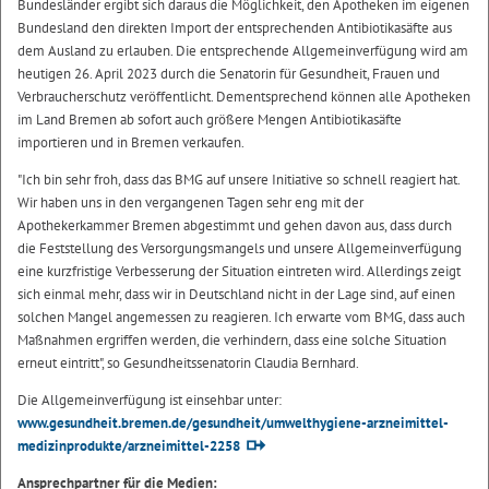
Bundesländer ergibt sich daraus die Möglichkeit, den Apotheken im eigenen
Bundesland den direkten Import der entsprechenden Antibiotikasäfte aus
dem Ausland zu erlauben. Die entsprechende Allgemeinverfügung wird am
heutigen 26. April 2023 durch die Senatorin für Gesundheit, Frauen und
Verbraucherschutz veröffentlicht. Dementsprechend können alle Apotheken
im Land Bremen ab sofort auch größere Mengen Antibiotikasäfte
importieren und in Bremen verkaufen.
"Ich bin sehr froh, dass das BMG auf unsere Initiative so schnell reagiert hat.
Wir haben uns in den vergangenen Tagen sehr eng mit der
Apothekerkammer Bremen abgestimmt und gehen davon aus, dass durch
die Feststellung des Versorgungsmangels und unsere Allgemeinverfügung
eine kurzfristige Verbesserung der Situation eintreten wird. Allerdings zeigt
sich einmal mehr, dass wir in Deutschland nicht in der Lage sind, auf einen
solchen Mangel angemessen zu reagieren. Ich erwarte vom BMG, dass auch
Maßnahmen ergriffen werden, die verhindern, dass eine solche Situation
erneut eintritt", so Gesundheitssenatorin Claudia Bernhard.
Die Allgemeinverfügung ist einsehbar unter:
www.gesundheit.bremen.de/gesundheit/umwelthygiene-arzneimittel-
medizinprodukte/arzneimittel-2258
Ansprechpartner für die Medien: