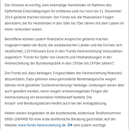
Der Hinweis ist wichtig, weil ehemalige Heimkinder im Rahmen des
Opferfonds Entschädigungen für erlittenes Leid nur noch bis 31. Dezember
2014 geltend machen können. Der Fonds soll die finanziellen Folgen
abmildern, die für Heimkinder in den 50er bis 70er Jahren mit dem Leben im
Heim verbunden waren.
Betroffene können zudem finanzielle Ansprüche geltend machen.
Insgesamt haben der Bund, die westdeutschen Länder und die Kirchen sich
verpflichtet, 120 Millionen Euro in den "Fonds Heimerziehung" einzuzahlen
(eigentlich: "Fonds für Opfer von Unrecht und Misshandlungen in der
Heimerziehung der Bundesrepublik in den 1950er bis 1970er Jahren").
Der Fonds soll dazu beitragen, Folgeschäden der Heimerziehung finanziell
abzumildern. Dazu gehören etwa geminderte Rentenansprüche wegen
damals nicht gezahlter Sozialversicherungs¬beiträge. Leistungen sollen aber
auch gewährt werden, wenn wegen schwerwiegender Folgen der
Heimerziehung ein besonderer Hilfebedarf besteht. Die
Anlauf- und Beratungsstellen helfen auch bei der Antragstellung.
Neben diesen Angeboten ist die bundesweite, kostenlose Telefonnummer
0800-1004900 für eine erste telefonische Beratung geschaltet. Auf der
Website
www.fonds-heimerziehung.de
sind zudem wichtige