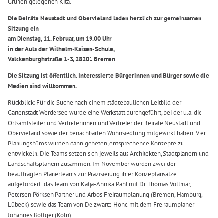
Grünen gelegenen Kita.
Die Beiräte Neustadt und Obervieland laden herzlich zur gemeinsamen
Sitzung ein
am Dienstag, 11. Februar, um 19.00 Uhr
in der Aula der Wilhelm-Kaisen-Schule,
Valckenburghstraße 1-3, 28201 Bremen
Die Sitzung ist öffentlich. Interessierte Bürgerinnen und Bürger sowie die
Medien sind willkommen.
Rückblick: Für die Suche nach einem städtebaulichen Leitbild der
Gartenstadt Werdersee wurde eine Werkstatt durchgeführt, bei der u.a. die
Ortsamtsleiter und Vertreterinnen und Vertreter der Beiräte Neustadt und
Obervieland sowie der benachbarten Wohnsiedlung mitgewirkt haben. Vier
Planungsbüros wurden dann gebeten, entsprechende Konzepte zu
entwickeln. Die Teams setzen sich jeweils aus Architekten, Stadtplanern und
Landschaftsplanern zusammen. Im November wurden zwei der
beauftragten Planerteams zur Präzisierung ihrer Konzeptansätze
aufgefordert: das Team von Katja-Annika Pahl mit Dr. Thomas Völlmar,
Petersen Pörksen Partner und Arbos Freiraumplanung (Bremen, Hamburg,
Lübeck) sowie das Team von De zwarte Hond mit dem Freiraumplaner
Johannes Böttger (Köln).