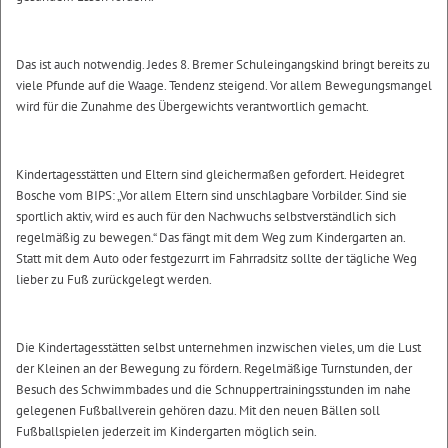
Das ist auch notwendig. Jedes 8. Bremer Schuleingangskind bringt bereits zu
viele Pfunde auf die Waage. Tendenz steigend. Vor allem Bewegungsmangel
wird für die Zunahme des Übergewichts verantwortlich gemacht.
Kindertagesstätten und Eltern sind gleichermaßen gefordert. Heidegret
Bosche vom BIPS: „Vor allem Eltern sind unschlagbare Vorbilder. Sind sie
sportlich aktiv, wird es auch für den Nachwuchs selbstverständlich sich
regelmäßig zu bewegen.“ Das fängt mit dem Weg zum Kindergarten an.
Statt mit dem Auto oder festgezurrt im Fahrradsitz sollte der tägliche Weg
lieber zu Fuß zurückgelegt werden.
Die Kindertagesstätten selbst unternehmen inzwischen vieles, um die Lust
der Kleinen an der Bewegung zu fördern. Regelmäßige Turnstunden, der
Besuch des Schwimmbades und die Schnuppertrainingsstunden im nahe
gelegenen Fußballverein gehören dazu. Mit den neuen Bällen soll
Fußballspielen jederzeit im Kindergarten möglich sein.