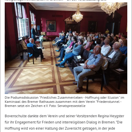
Die Podiumsdiskussion "Friedliches Zusammenleben - Hoffnung oder Illusion" im
Kaminsaal des Bremer Rathauses zusammen mit dem Verein "Friedenstunnel -
Bremen setzt ein Zeichen e.V. Foto: Senatspressestelle
Bovenschulte dankte dem Verein und seiner Vorsitzenden Regina Heygster
für ihr Engagement für Frieden und interreligiösen Dialog in Bremen. "Die
Hoffnung wird von einer Haltung der Zuversicht getragen, in der jede