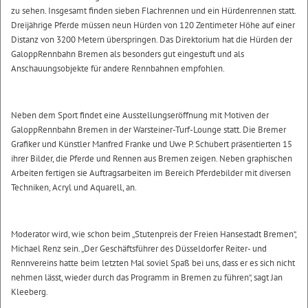
zu sehen. Insgesamt finden sieben Flachrennen und ein Hürdenrennen statt.
Dreijährige Pferde müssen neun Hürden von 120 Zentimeter Höhe auf einer
Distanz von 3200 Metern überspringen. Das Direktorium hat die Hürden der
GaloppRennbahn Bremen als besonders gut eingestuft und als
Anschauungsobjekte für andere Rennbahnen empfohlen.
Neben dem Sport findet eine Ausstellungseröffnung mit Motiven der
GaloppRennbahn Bremen in der Warsteiner-Turf-Lounge statt. Die Bremer
Grafiker und Künstler Manfred Franke und Uwe P. Schubert präsentierten 15
ihrer Bilder, die Pferde und Rennen aus Bremen zeigen. Neben graphischen
Arbeiten fertigen sie Auftragsarbeiten im Bereich Pferdebilder mit diversen
Techniken, Acryl und Aquarell, an.
Moderator wird, wie schon beim „Stutenpreis der Freien Hansestadt Bremen“,
Michael Renz sein. „Der Geschäftsführer des Düsseldorfer Reiter- und
Rennvereins hatte beim letzten Mal soviel Spaß bei uns, dass er es sich nicht
nehmen lässt, wieder durch das Programm in Bremen zu führen“, sagt Jan
Kleeberg.