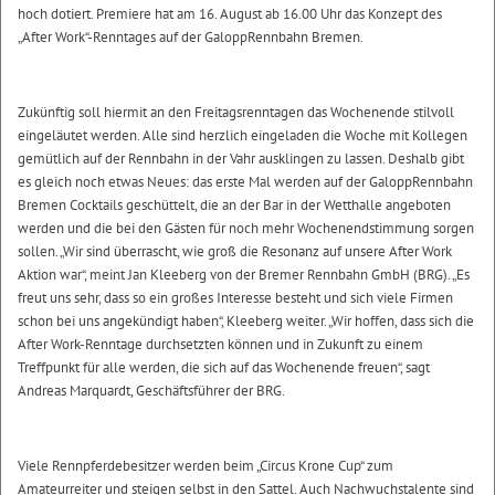
hoch dotiert. Premiere hat am 16. August ab 16.00 Uhr das Konzept des
„After Work“-Renntages auf der GaloppRennbahn Bremen.
Zukünftig soll hiermit an den Freitagsrenntagen das Wochenende stilvoll
eingeläutet werden. Alle sind herzlich eingeladen die Woche mit Kollegen
gemütlich auf der Rennbahn in der Vahr ausklingen zu lassen. Deshalb gibt
es gleich noch etwas Neues: das erste Mal werden auf der GaloppRennbahn
Bremen Cocktails geschüttelt, die an der Bar in der Wetthalle angeboten
werden und die bei den Gästen für noch mehr Wochenendstimmung sorgen
sollen. „Wir sind überrascht, wie groß die Resonanz auf unsere After Work
Aktion war“, meint Jan Kleeberg von der Bremer Rennbahn GmbH (BRG). „Es
freut uns sehr, dass so ein großes Interesse besteht und sich viele Firmen
schon bei uns angekündigt haben“, Kleeberg weiter. „Wir hoffen, dass sich die
After Work-Renntage durchsetzten können und in Zukunft zu einem
Treffpunkt für alle werden, die sich auf das Wochenende freuen“, sagt
Andreas Marquardt, Geschäftsführer der BRG.
Viele Rennpferdebesitzer werden beim „Circus Krone Cup“ zum
Amateurreiter und steigen selbst in den Sattel. Auch Nachwuchstalente sind