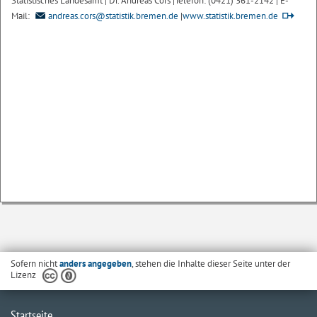
Statistisches Landesamt | Dr. Andreas Cors |Telefon: (0421) 361-2142 | E-
Mail:
andreas.cors@statistik.bremen.de
|
www.statistik.bremen.de
Sofern nicht
anders angegeben
, stehen die Inhalte dieser Seite unter der
Lizenz
Startseite