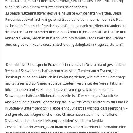
Veranstaltung zu streichen. Das Seminar „Sex ist Gottes Idee – Abtreibung
auch?“ soll von einem Vertreter einer so genannten
„Lebensschützerinitiative“, des Vereins „Birke e.V.“, gehalten werden. Diese
Privatinitiative will Schwangerschaftsabbrüche verhindern, indem sie Rat
suchenden Frauen die Entscheidungsfreiheit abspricht. „Niemand anders als
die Frau selbst entscheidet über einen Abbruch“, betonen Ulrike Hauffe und
Annegret Siebe, Geschäftsführerin vom pro familia Landesverband Bremen,
„und es gibt kein Recht, diese Entscheidungsfähigkeit in Frage zu stellen.“
„Die Initiative Birke spricht Frauen nicht nur das in Deutschland gesetzliche
Recht auf Schwangerschaftsabbruch ab, sie diffamiert auch Frauen, die
überhaupt nur einen Abbruch in Erwägung ziehen, wie auf ihrer Homepage
nachzulesen ist,“ so Annegret Siebe, „zudem verbreitet der Verein falsche
Informationen und verschleiert, dass er keine gesetzlich anerkannte
Schwangerschaftskonfliktberatungsstelle ist.“ Der Antrag auf staatliche
Anerkennung als Konfliktberatungsstelle wurde vom Ministerium für Familie
in Baden-Württemberg 1993 abgelehnt. „Uns ist es wichtig, dass Menschen –
und gerade auch Jugendliche – die Chance haben, sich in einer offenen
Diskussion eine eigene Meinung zu bilden“, so die pro familia-
Geschäftsführerin weiter, „dazu braucht es neben korrekter Information eine