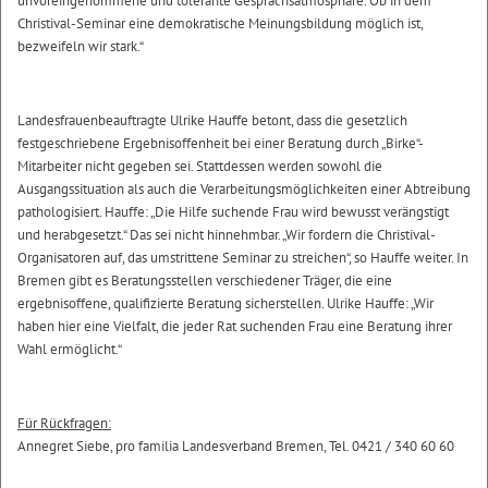
unvoreingenommene und tolerante Gesprächsatmosphäre. Ob in dem
Christival-Seminar eine demokratische Meinungsbildung möglich ist,
bezweifeln wir stark.“
Landesfrauenbeauftragte Ulrike Hauffe betont, dass die gesetzlich
festgeschriebene Ergebnisoffenheit bei einer Beratung durch „Birke“-
Mitarbeiter nicht gegeben sei. Stattdessen werden sowohl die
Ausgangssituation als auch die Verarbeitungsmöglichkeiten einer Abtreibung
pathologisiert. Hauffe: „Die Hilfe suchende Frau wird bewusst verängstigt
und herabgesetzt.“ Das sei nicht hinnehmbar. „Wir fordern die Christival-
Organisatoren auf, das umstrittene Seminar zu streichen“, so Hauffe weiter. In
Bremen gibt es Beratungsstellen verschiedener Träger, die eine
ergebnisoffene, qualifizierte Beratung sicherstellen. Ulrike Hauffe: „Wir
haben hier eine Vielfalt, die jeder Rat suchenden Frau eine Beratung ihrer
Wahl ermöglicht.“
Für Rückfragen:
Annegret Siebe, pro familia Landesverband Bremen, Tel. 0421 / 340 60 60